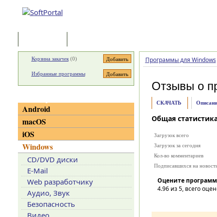
Программы
Статьи
Корзина закачек
(
0
)
Программы для Windows
Избранные программы
Отзывы о п
Категории
СКАЧАТЬ
Описани
Android
Общая статистик
macOS
iOS
Загрузок всего
Windows
Загрузок за сегодня
Кол-во комментариев
CD/DVD диски
Подписавшихся на новост
E-Mail
Оцените программ
Web разработчику
4.96
из 5, всего оцен
Аудио, Звук
Безопасность
Видео