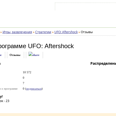
Войти на аккаунт
Зарегистрироваться
»
Игры, развлечения
»
Стратегии
»
UFO: Aftershock
»
Отзывы
рограмме
UFO: Aftershock
е
Отзывы
а
Распределен
10 572
0
7
и о программе
0 (
подписаться
)
у!
ок -
23