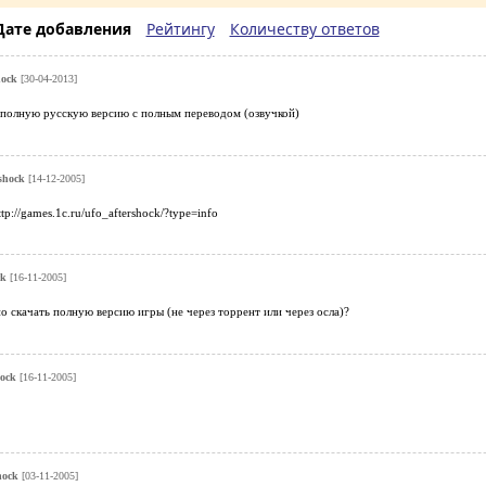
Дате добавления
Рейтингу
Количеству ответов
hock
[30-04-2013]
л полную русскую версию с полным переводом (озвучкой)
rshock
[14-12-2005]
tp://games.1c.ru/ufo_aftershock/?type=info
ck
[16-11-2005]
но скачать полную версию игры (не через торрент или через осла)?
hock
[16-11-2005]
hock
[03-11-2005]