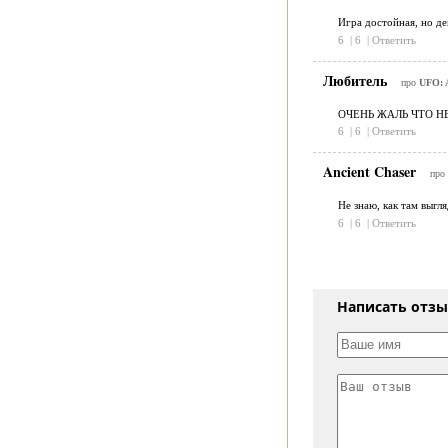
Игра достойная, но де
6
|
6
|
Ответить
Любитель
про
UFO: 
ОЧЕНЬ ЖАЛЬ ЧТО НЕ 
6
|
6
|
Ответить
Ancient Chaser
про
Не знаю, как там выгл
6
|
6
|
Ответить
Написать отз