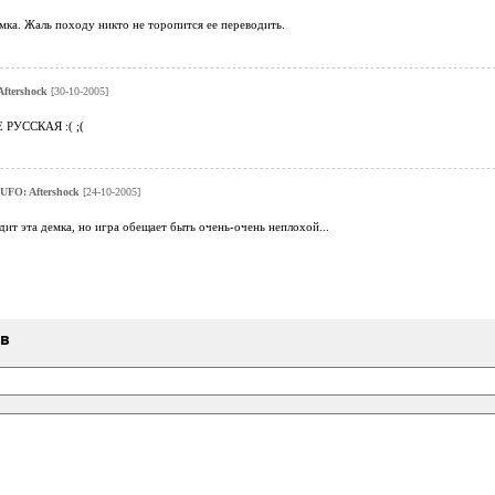
мка. Жаль походу никто не торопится ее переводить.
Aftershock
[30-10-2005]
РУССКАЯ :( ;(
UFO: Aftershock
[24-10-2005]
ядит эта демка, но игра обещает быть очень-очень неплохой...
ыв