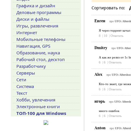
Графика и дизайн
Сортировать по:
Деловые программы
Диски и файлы
Евген
про
UFO: Afters
Игры, развлечения
Я через торрент кача
Интернет
8
|
10
|
Ответить
Мобильные телефоны
Навигация, GPS
Dmitry
про
UFO: Afte
Образование, наука
А как же релиз от 1с ht
Рабочий стол, десктоп
6
|
6
|
Ответить
Разработчику
Серверы
Alex
про
UFO: Aftersho
Сети
Кто-то знает, где мож
Система
6
|
6
|
Ответить
Текст
Хобби, увлечения
игорь
про
UFO: Afters
Электронные книги
много ошибок
ТОП-100 для Windows
6
|
6
|
Ответить
Anton
про
UFO: Afters