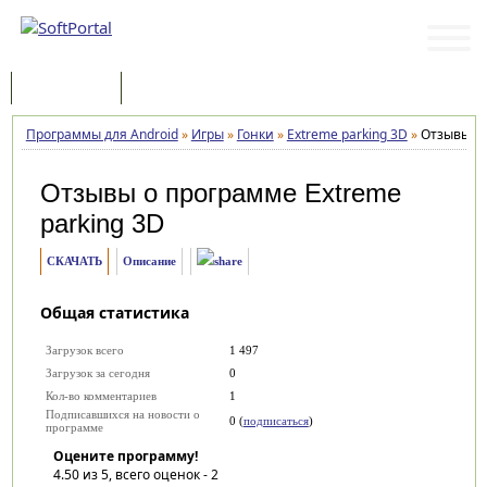
Программы
Статьи
Программы для Android
»
Игры
»
Гонки
»
Extreme parking 3D
»
Отзывы
Отзывы о программе
Extreme
parking 3D
СКАЧАТЬ
Описание
Общая статистика
Загрузок всего
1 497
Загрузок за сегодня
0
Кол-во комментариев
1
Подписавшихся на новости о
0 (
подписаться
)
программе
Оцените программу!
4.50
из 5, всего оценок -
2