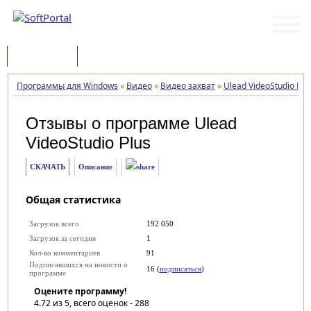
Программы
Статьи
Программы для Windows
»
Видео
»
Видео захват
»
Ulead VideoStudio Plu
Отзывы о программе
Ulead
VideoStudio Plus
СКАЧАТЬ
Описание
Общая статистика
Загрузок всего
192 050
Загрузок за сегодня
1
Кол-во комментариев
91
Подписавшихся на новости о
16 (
подписаться
)
программе
Оцените программу!
4.72
из 5, всего оценок -
288