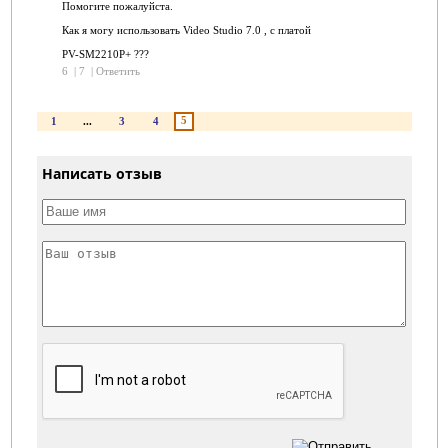
Помогите пожалуйста.
Как я могу использовать Video Studio 7.0 , с платой
PV-SM2210P+ ???
6
|
7
|
Ответить
5
1
...
3
4
Написать отзыв