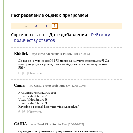
Распределение оценок программы
5
1
...
3
4
Сортировать по:
Дате добавления
Рейтингу
Количеству ответов
Riddick
про
Ulead VideoStudio Plus 9.0
[04-07-2005]
Да вы че, с ума сошли?! 173 метра за какуюто программу?! Да
мне проще диск купить, чем я ее буду качать и заплачу за нее
500р.
6
|
6
|
Ответить
Саша
про
Ulead VideoStudio Plus 9.0
[22-06-2005]
Я сделал русификатор для
Ulead VideoStudio 7
Ulead VideoStudio 8
Ulead VideoStudio 9
Качайте от сюда! http://rus-video.narod.ru/
6
|
6
|
Ответить
САША
про
Ulead VideoStudio Plus
[20-05-2005]
серьездно то прикольная программка, легка в пользовании,