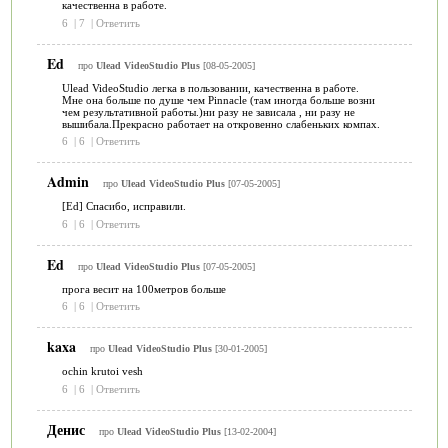
качественна в работе.
6
|
7
|
Ответить
Ed
про
Ulead VideoStudio Plus
[08-05-2005]
Ulead VideoStudio легка в пользовании, качественна в работе.
Мне она больше по душе чем Pinnacle (там иногда больше возни
чем результативной работы.)ни разу не зависала , ни разу не
вышибала.Прекрасно работает на откровенно слабеньких компах.
6
|
6
|
Ответить
Admin
про
Ulead VideoStudio Plus
[07-05-2005]
[Ed] Спасибо, исправили.
6
|
6
|
Ответить
Ed
про
Ulead VideoStudio Plus
[07-05-2005]
прога весит на 100метров больше
6
|
6
|
Ответить
kaxa
про
Ulead VideoStudio Plus
[30-01-2005]
ochin krutoi vesh
6
|
6
|
Ответить
Денис
про
Ulead VideoStudio Plus
[13-02-2004]