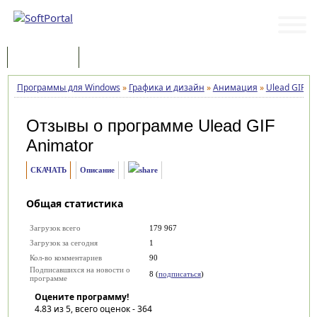
Программы
Статьи
Программы для Windows
»
Графика и дизайн
»
Анимация
»
Ulead GIF A
Отзывы о программе
Ulead GIF
Animator
СКАЧАТЬ
Описание
Общая статистика
Загрузок всего
179 967
Загрузок за сегодня
1
Кол-во комментариев
90
Подписавшихся на новости о
8 (
подписаться
)
программе
Оцените программу!
4.83
из 5, всего оценок -
364