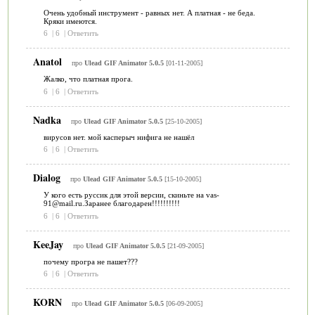
Очень удобный инструмент - равных нет. А платная - не беда.
Кряки имеются.
6
|
6
|
Ответить
Anatol
про
Ulead GIF Animator 5.0.5
[01-11-2005]
Жалко, что платная прога.
6
|
6
|
Ответить
Nadka
про
Ulead GIF Animator 5.0.5
[25-10-2005]
вирусов нет. мой касперыч нифига не нашёл
6
|
6
|
Ответить
Dialog
про
Ulead GIF Animator 5.0.5
[15-10-2005]
У кого есть руссик для этой версии, скиньте на vas-
91@mail.ru.Заранее благодарен!!!!!!!!!!
6
|
6
|
Ответить
KeeJay
про
Ulead GIF Animator 5.0.5
[21-09-2005]
почему програ не пашет???
6
|
6
|
Ответить
KORN
про
Ulead GIF Animator 5.0.5
[06-09-2005]