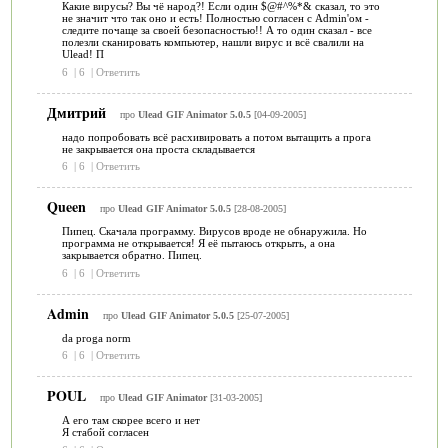
Какие вирусы? Вы чё народ?! Если один $@#^%*& сказал, то это
не значит что так оно и есть! Полностью согласен с Admin'ом -
следите почаще за своей безопасностью!! А то один сказал - все
полезли сканировать компьютер, нашли вирус и всё свалили на
Ulead! П
6
|
6
|
Ответить
Дмитрий
про
Ulead GIF Animator 5.0.5
[04-09-2005]
надо попробовать всё расхивировать а потом вытащить а прога
не закрывается она проста складывается
6
|
6
|
Ответить
Queen
про
Ulead GIF Animator 5.0.5
[28-08-2005]
Пипец. Скачала программу. Вирусов вроде не обнаружила. Но
программа не открывается! Я её пытаюсь открыть, а она
закрывается обратно. Пипец.
6
|
6
|
Ответить
Admin
про
Ulead GIF Animator 5.0.5
[25-07-2005]
da proga norm
6
|
6
|
Ответить
POUL
про
Ulead GIF Animator
[31-03-2005]
А его там скорее всего и нет
Я стабой согласен