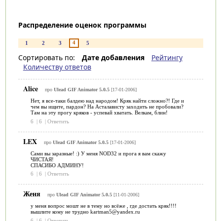
Распределение оценок программы
4
1
2
3
5
Сортировать по:
Дате добавления
Рейтингу
Количеству ответов
Alice
про
Ulead GIF Animator 5.0.5
[17-01-2006]
Нет, я все-таки балдею над народом! Кряк найти сложно?! Где и
чем вы ищите, пардон? На Асталависту заходить не пробовали?
Там на эту прогу кряков - успевай хватать. Велкам, блин!
6
|
6
|
Ответить
LEX
про
Ulead GIF Animator 5.0.5
[17-01-2006]
Сами вы заразные! :) У меня NOD32 и прога я вам скажу
ЧИСТАЯ!
СПАСИБО АДМИНУ!
6
|
6
|
Ответить
Женя
про
Ulead GIF Animator 5.0.5
[11-01-2006]
у меня вопрос мошт не в тему но всёже , где достать кряк!!!!
вышлите кому не трудно kartman5@yandex.ru
6
|
6
|
Ответить