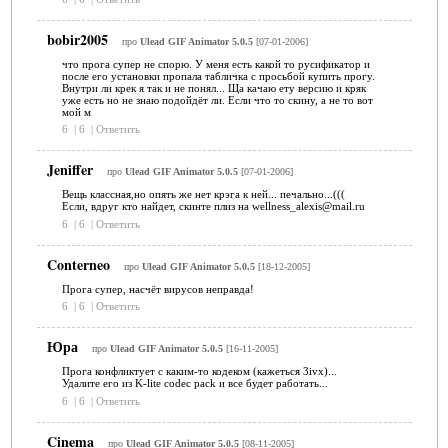
bobir2005
про
Ulead GIF Animator 5.0.5
[07-01-2006]
что прога супер не спорю. У меня есть какой то русификатор и
после его установки пропала табличка с просьбой купить прогу.
Внутри ли крек я так и не понял... Ща качаю ету версию и кряк
уже есть но не знаю подойдёт ли. Если что то скину, а не то вот
мой м
6
|
6
|
Ответить
Jeniffer
про
Ulead GIF Animator 5.0.5
[07-01-2006]
Вещь классная,но опять же нет крэга к ней... печально...(((
Если, вдруг кто найдет, скинте плиз на wellness_alexis@mail.ru
6
|
6
|
Ответить
Conterneo
про
Ulead GIF Animator 5.0.5
[18-12-2005]
Прога супер, насчёт вирусов неправда!
6
|
6
|
Ответить
Юра
про
Ulead GIF Animator 5.0.5
[16-11-2005]
Прога конфликтует с каким-то кодеком (кажеться 3ivx)...
Удалите его из K-lite codec pack и все будет работать...
6
|
6
|
Ответить
Cinema
про
Ulead GIF Animator 5.0.5
[08-11-2005]