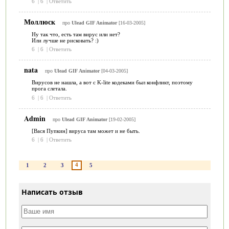
6
|
6
|
Ответить
Моллюск
про
Ulead GIF Animator
[16-03-2005]
Ну так что, есть там вирус или нет?
Или лучше не рисковать? :)
6
|
6
|
Ответить
nata
про
Ulead GIF Animator
[04-03-2005]
Вирусов не нашла, а вот с K-lite кодеками был конфликт, поэтому
прога слетала.
6
|
6
|
Ответить
Admin
про
Ulead GIF Animator
[19-02-2005]
[Вася Пупкин] вируса там может и не быть.
6
|
6
|
Ответить
4
1
2
3
5
Написать отзыв