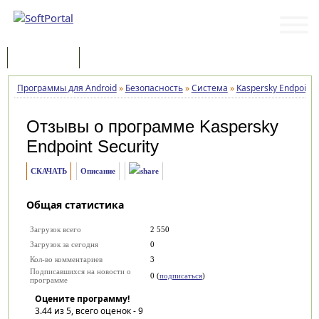
Программы
Статьи
Программы для Android
»
Безопасность
»
Система
»
Kaspersky Endpoint 
Отзывы о программе
Kaspersky
Endpoint Security
СКАЧАТЬ
Описание
Общая статистика
Загрузок всего
2 550
Загрузок за сегодня
0
Кол-во комментариев
3
Подписавшихся на новости о
0 (
подписаться
)
программе
Оцените программу!
3.44
из 5, всего оценок -
9