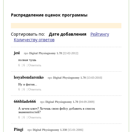
Распределение оценок программы
Сортировать по:
Дате добавления
Рейтингу
Количеству ответов
jesi
про
Digital Physiognomy 1.78
[22-02-2012]
полная чушь
6
|
6
|
Ответить
lesyabondarenko
про
Digital Physiognomy 1.70
[13-03-2010]
Ну и фигня...
6
|
6
|
Ответить
666blade666
про
Digital Physiognomy 1.70
[04-09-2009]
А зачем ключ? Хочешь свою фейсу добавить в список
знаменитостей?
6
|
6
|
Ответить
Pingi
про
Digital Physiognomy 1.330
[15-01-2006]