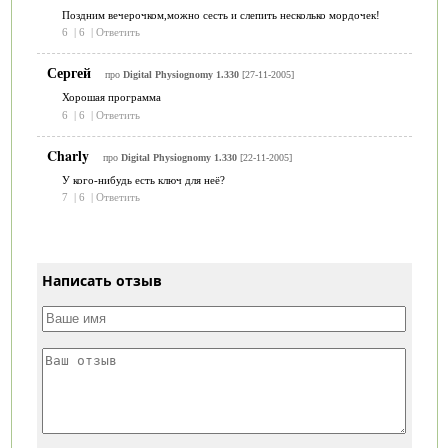
Поздним вечерочком,можно сесть и слепить несколько мордочек!
6
|
6
|
Ответить
Сергей
про
Digital Physiognomy 1.330
[27-11-2005]
Хорошая программа
6
|
6
|
Ответить
Charly
про
Digital Physiognomy 1.330
[22-11-2005]
У кого-нибудь есть ключ для неё?
7
|
6
|
Ответить
Написать отзыв