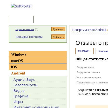
Программы
Статьи
Корзина закачек
(
0
)
Программы для Android
Избранные программы
Отзывы о п
Категории
СКАЧАТЬ
Описани
Windows
Общая статистик
macOS
iOS
Загрузок всего
Android
Загрузок за сегодня
Кол-во комментариев
Аудио, Звук
Подписавшихся на новост
Безопасность
Оцените программ
Видео
5.00
из 5, всего оцен
Графика
Игры
Интернет, коммуникации