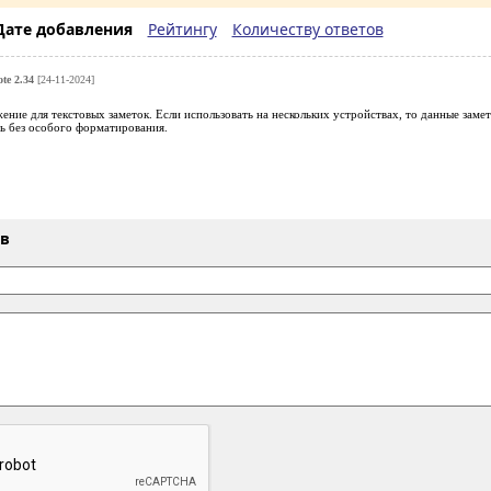
Дате добавления
Рейтингу
Количеству ответов
te 2.34
[24-11-2024]
ние для текстовых заметок. Если использовать на нескольких устройствах, то данные заме
ь без особого форматирования.
ыв