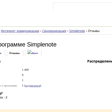
Войти на аккаунт
Зарегистрироваться
»
Интернет, коммуникации
»
Синхронизация
»
Simplenote
»
Отзывы
рограмме
Simplenote
е
Отзывы
а
Распределен
1 409
0
1
и о программе
1 (
подписаться
)
у!
ок -
3