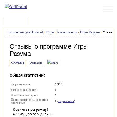
Программы
Статьи
Программы для Android
»
Игры
»
Головоломки
»
Игры Разума
»
Отзывы
Отзывы о программе
Игры
Разума
СКАЧАТЬ
Описание
Общая статистика
Загрузок всего
1 959
Загрузок за сегодня
0
Кол-во комментариев
1
Подписавшихся на новости о
0 (
подписаться
)
программе
Оцените программу!
4.33
из 5, всего оценок -
3