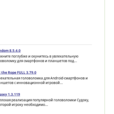
hdom 8.5.4.0
хните поглубже и окунитесь в увлекательную
оволомку для смартфонов и планшетов под...
 the Rope FULL 3.79.0
лекательная головоломка для Android-смартфонов и
аншетов с инновационной игровой...
оку 1.3.119
плохая реализация популярной головоломки Судоку,
оторой игроку необходимо...