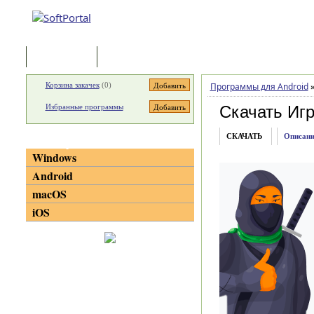
Программы
Статьи
Корзина закачек
(
0
)
Программы для Android
Избранные программы
Скачать Иг
СКАЧАТЬ
Описани
Категории
Windows
Android
macOS
iOS