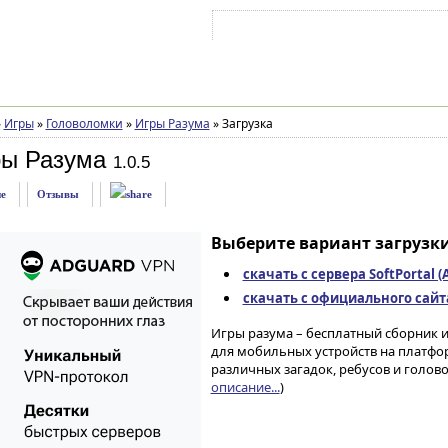
Войти на аккаунт
Зарегистрироваться
»
Игры
»
Головоломки
»
Игры Разума
»
Загрузка
ры Разума
1.0.5
е
Отзывы
Выберите вариант загрузки
скачать с сервера SoftPortal 
скачать с официального сайта 
Игры разума – бесплатный сборник 
для мобильных устройств на платфор
различных загадок, ребусов и голово
описание...
)