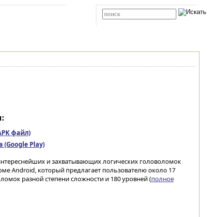
Карта сайта
RSS
Расширенный поиск
:
(APK файл)
(Google Play)
интереснейших и захватывающих логических головоломок
ме Android, который предлагает пользователю около 17
ломок разной степени сложности и 180 уровней (
полное