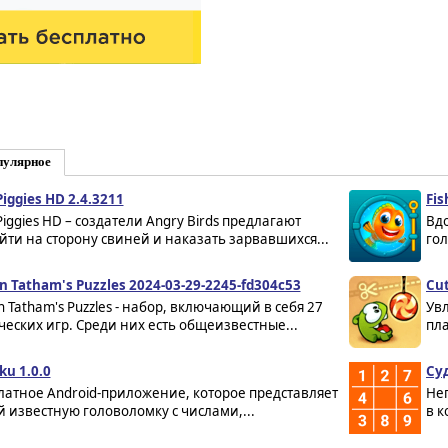
пулярное
Piggies HD 2.4.3211
Fis
Piggies HD – создатели Angry Birds предлагают
Вдо
йти на сторону свиней и наказать зарвавшихся...
гол
n Tatham's Puzzles 2024-03-29-2245-fd304c53
Cut
n Tatham's Puzzles - набор, включающий в себя 27
Ув
ческих игр. Среди них есть общеизвестные...
пл
ku 1.0.0
Суд
латное Android-приложение, которое представляет
Не
й известную головоломку с числами,...
в к