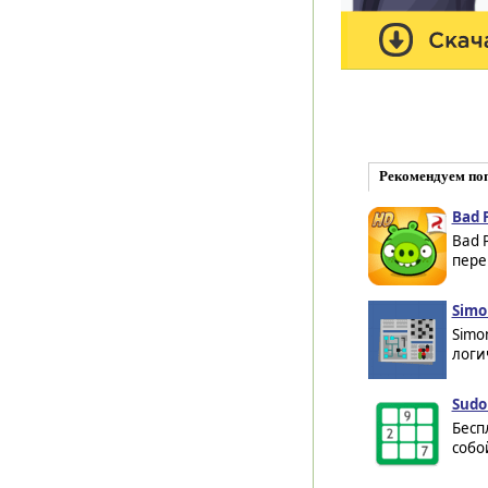
Рекомендуем по
Bad 
Bad 
пере
Simo
Simo
логи
Sudo
Бесп
собо