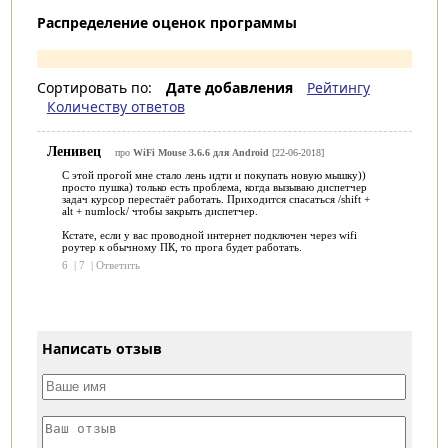
Распределение оценок программы
Сортировать по:
Дате добавления
Рейтингу
Количеству ответов
Ленивец
про
WiFi Mouse 3.6.6 для Android
[22-06-2018]
С этой прогой мне стало лень идти и покупать новую мышку))
просто пушка) только есть проблема, когда вызываю диспетчер
задач курсор перестаёт работать. Приходится спасаться /shift +
alt + numlock/ чтобы закрыть диспетчер.
Кстате, если у вас проводной интернет подключен через wifi
роутер к обычному ПК, то прога будет работать.
6
|
7
|
Ответить
Написать отзыв