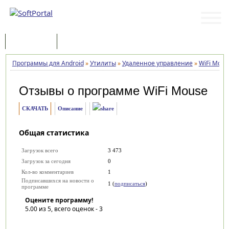
Программы
Статьи
Программы для Android
»
Утилиты
»
Удаленное управление
»
WiFi Mous
Отзывы о программе
WiFi Mouse
СКАЧАТЬ
Описание
Общая статистика
Загрузок всего
3 473
Загрузок за сегодня
0
Кол-во комментариев
1
Подписавшихся на новости о
1 (
подписаться
)
программе
Оцените программу!
5.00
из 5, всего оценок -
3