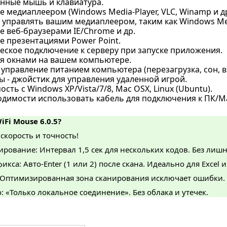
нные мышь и клавиатура.
 медиаплеером (Windows Media-Player, VLC, Winamp и др
управлять вашим медиаплеером, таким как Windows Media
 веб-браузерами IE/Chrome и др.
е презентациями Power Point.
еское подключение к серверу при запуске приложения.
я окнами на вашем компьютере.
управление питанием компьютера (перезагрузка, сон, в
 - джойстик для управления удаленной игрой.
сть с Windows XP/Vista/7/8, Mac OSX, Linux (Ubuntu).
одимости использовать кабель для подключения к ПК/M
iFi Mouse 6.0.5?
скорость и точность!
рование: Интервал 1,5 сек для нескольких кодов. Без лиш
икса: Авто-Enter (1 или 2) после скана. Идеально для Excel 
 Оптимизированная зона сканирования исключает ошибки.
 «Только локальное соединение». Без облака и утечек.