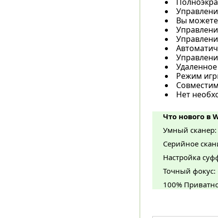
Полноэкра
Управление
Вы можете 
Управление
Управлени
Автоматич
Управлени
Удаленное 
Режим игры
Совместимо
Нет необх
Что нового в W
Умный сканер: 
Серийное скани
Настройка суфф
Точный фокус:
100% Приватно: