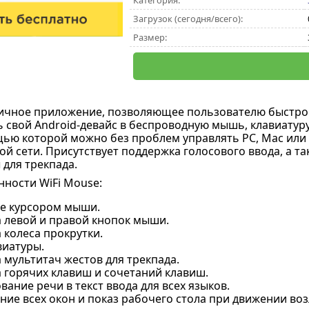
Категория:
Загрузок (сегодня/всего):
Размер:
личное приложение, позволяющее пользователю быстро
ь свой Android-девайс в беспроводную мышь, клавиатуру
щью которой можно без проблем управлять PC, Mac или
й сети. Присутствует поддержка голосового ввода, а та
 для трекпада.
ности WiFi Mouse:
е курсором мыши.
 левой и правой кнопок мыши.
 колеса прокрутки.
виатуры.
мультитач жестов для трекпада.
 горячих клавиш и сочетаний клавиш.
ание речи в текст ввода для всех языков.
ие всех окон и показ рабочего стола при движении во