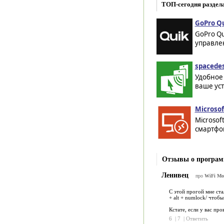
ТОП-сегодня раздел
GoPro Qu
GoPro Qu
управлен
spacedes
Удобное
ваше уст
Microsof
Microsof
смартфон
Отзывы о програм
Ленивец
про
WiFi Mou
С этой прогой мне ста
+ alt + numlock/ чтобы
Кстате, если у вас пр
6
|
7
|
Ответить