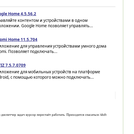
gle Home 4.5.56.2
авляйте контентом и устройствами в одном
ложении. Google Home позволяет управлять...
aomi Home 11.5.704
иложение для управления устройствами умного дома
omi. Позволяет подключать...
IZ 7.5.7.0709
иложение для мобильных устройств на платформе
roid, с помощью которого можно подключать...
диспетчер задач курсор перестаёт работать. Приходится спасаться /shift