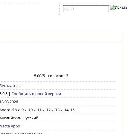
Карта сайта
RSS
Расширенный поиск
5.00
/5
голосов -
3
Бесплатная
6.0.5
|
Сообщить о новой версии
13.03.2026
Android 8.x, 9.x, 10.x, 11.x, 12.x, 13.x, 14, 15
Английский, Русский
Necta Apps