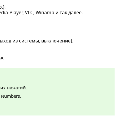
.).
-Player, VLC, Winamp и так далее.
ыход из системы, выключение).
ac.
них нажатий.
и Numbers.