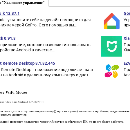
а "Удаленное управление"
ik 13.37.1
Goo
ik – установите себе на девайс помощника для
Упр
ия камерой GoPro. С его помощью вы...
при
k 0.91.8
Xi
 приложение, которое позволяет использовать
Пр
ройство Android в качестве...
Xia
t Remote Desktop 8.1.82.445
EZV
t Remote Desktop – приложение подключает ваш
Пр
 на Android к удаленному компьютеру и дает...
And
ме WiFi Mouse
se 3.6.6 для Android
[22-06-2018]
ло лень идти и покупать новую мышку)) просто пушка) только есть проблема, когда вызываю 
 закрыть диспетчер.
оводной интернет подключен через wifi роутер к обычному ПК, то прога будет работать.