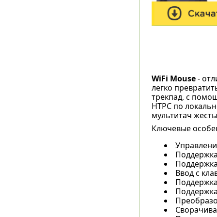
WiFi Mouse
- от
легко превратит
трекпад, с помо
HTPC по локально
мультитач жесты
Ключевые особен
Управлени
Поддержка
Поддержка
Ввод с кла
Поддержка 
Поддержка
Преобразов
Сворачиван