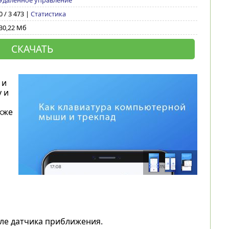
Удаленное управление
0 / 3 473 |
Статистика
30,22 Мб
СКАЧАТЬ
 и
 и
кже
зле датчика приближения.