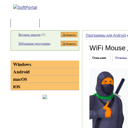
Программы
Статьи
Корзина закачек
(
0
)
Программы для Android
Избранные программы
WiFi Mouse
Категории
Описание
Отзывы
Windows
Android
macOS
iOS