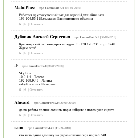
MaluiPluss
про
CommFort 5.0
[01-10-2010]
Работает круглосуточный чат для версий4,ххх,айпи чата
193.104.85.119,мы ждем Вас,приятного обшения
6
|
6
|
Ответить
Дубовик Алексей Сергеевич
про
CommFort 5.0
[30-09-2010]
Красноярский чат комфорта ип адрес 95.170.176.231 порт 9740
Ждём всех!
6
|
6
|
Ответить
.ё
про
CommFort 5.0
[30-09-2010]
SkyLine
10.9.4.4 - Телеос
192.168.9.48 - Логика
vskyline.com - Интернет
6
|
6
|
Ответить
Alucard
про
CommFort 5.0
[20-09-2010]
да вы ребята полные лохи вы норм найдите а потом уже сидите
6
|
6
|
Ответить
саня
про
CommFort 4.41
[11-09-2010]
кто нить дайте админку на фараоновский серв порта 9740