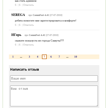
как стать админом
6
|
6
|
Ответить
SEREGA
про
CommFort 4.41
[27-07-2010]
ребята помогите мне зарегестрироватса в комфорте!
6
|
6
|
Ответить
ИГорь
про
CommFort 4.41
[27-07-2010]
скажите пожалуста ип города Славуты???
6
|
6
|
Ответить
5
1
...
3
4
6
7
...
10
Написать отзыв