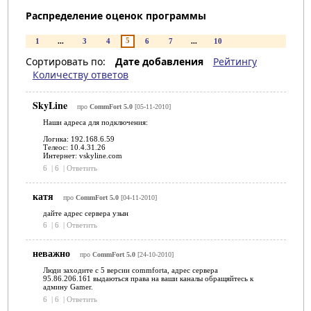
Распределение оценок программы
5
1
...
3
4
6
7
...
10
Сортировать по:
Дате добавления
Рейтингу
Количеству ответов
SkyLine
про
CommFort 5.0
[05-11-2010]
Наши адреса для подключения:
Логика: 192.168.6.59
Телеос: 10.4.31.26
Интернет: vskyline.com
6
|
6
|
Ответить
катя
про
CommFort 5.0
[04-11-2010]
дайте адрес сервера узын
6
|
6
|
Ответить
неважно
про
CommFort 5.0
[24-10-2010]
Люди заходите с 5 версии commforta, адрес сервера
95.86.206.161 выдаються права на ваши каналы обращяйтесь к
админу Gamer.
6
|
6
|
Ответить