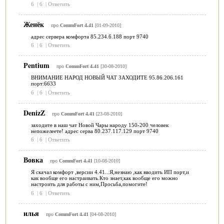
6
|
6
|
Ответить
Женёк
про
CommFort 4.41
[01-09-2010]
адрес сервера комфорта 85.234.6.188 порт 9740
6
|
6
|
Ответить
Pentium
про
CommFort 4.41
[30-08-2010]
ВНИМАНИЕ НАРОД НОВЫЙ ЧАТ ЗАХОДИТЕ 95.86.206.161
порт:6633
6
|
6
|
Ответить
DenizZ
про
CommFort 4.41
[23-08-2010]
заходите в наш чат Новой Чары народу 150-200 человек
непожелеете! адрес серва 80.237.117.129 порт 9740
6
|
6
|
Ответить
Вовка
про
CommFort 4.41
[10-08-2010]
Я скачал комфорт ,версии 4.41...Я,незнаю ,как вводить ИП порт,и
как вообще его настраивать.Кто знает,как вообще его можно
настроить для работы с ним,Просьба,помогите!
6
|
6
|
Ответить
илья
про
CommFort 4.41
[04-08-2010]