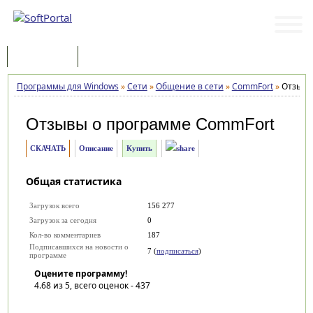
Программы
Статьи
Программы для Windows
»
Сети
»
Общение в сети
»
CommFort
»
Отзыв
Отзывы о программе
CommFort
СКАЧАТЬ
Описание
Купить
Общая статистика
Загрузок всего
156 277
Загрузок за сегодня
0
Кол-во комментариев
187
Подписавшихся на новости о
7 (
подписаться
)
программе
Оцените программу!
4.68
из 5, всего оценок -
437