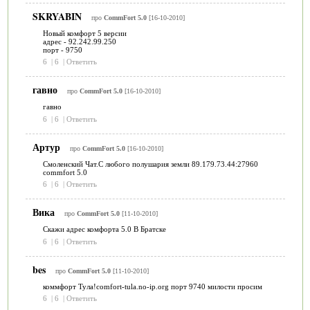
SKRYABIN
про
CommFort 5.0
[16-10-2010]
Новый комфорт 5 версии
адрес - 92.242.99.250
порт - 9750
6
|
6
|
Ответить
гавно
про
CommFort 5.0
[16-10-2010]
гавно
6
|
6
|
Ответить
Артур
про
CommFort 5.0
[16-10-2010]
Смоленский Чат.С любого полушария земли 89.179.73.44:27960
commfort 5.0
6
|
6
|
Ответить
Вика
про
CommFort 5.0
[11-10-2010]
Скажи адрес комфорта 5.0 В Братске
6
|
6
|
Ответить
bes
про
CommFort 5.0
[11-10-2010]
коммфорт Тула!comfort-tula.no-ip.org порт 9740 милости просим
6
|
6
|
Ответить