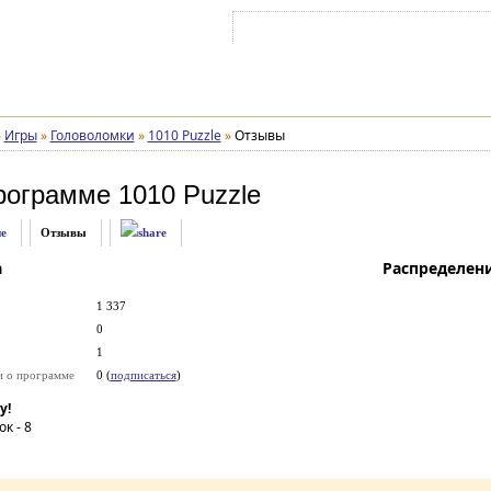
Войти на аккаунт
Зарегистрироваться
»
Игры
»
Головоломки
»
1010 Puzzle
»
Отзывы
рограмме
1010 Puzzle
е
Отзывы
а
Распределен
1 337
0
1
и о программе
0 (
подписаться
)
у!
ок -
8