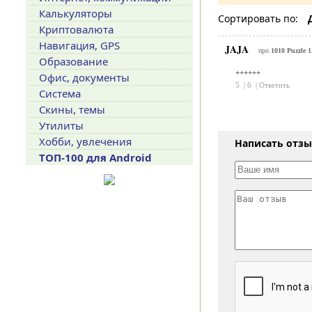
Калькуляторы
Сортировать по:
Криптовалюта
Навигация, GPS
JAJA
про
1010 Puzzle 1
Образование
++++++
Офис, документы
5
|
6
|
Ответить
Система
Скины, темы
Утилиты
Хобби, увлечения
Написать отз
ТОП-100 для Android