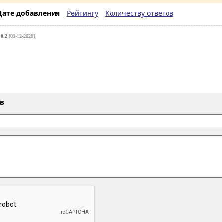
Дате добавления
Рейтингу
Количеству ответов
.0.2
[09-12-2020]
ыв