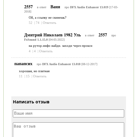
2557
Ваня
в ответ
про
DFX Audio Enhancer 13.019
[17-03-
2018]
Ой, а ссылку не скинешь?
52
|
74
|
Ответить
Дмитрий Николаев 1982 Уль
2557
в ответ
про
FxSound 1.1.15.0
[04-05-2022]
на рутор.инфо найди. заходи через прокси
4
|
4
|
Ответить
папапсих
про
DFX Audio Enhancer 13.018
[08-12-2017]
хорошая, но платная
11
|
15
|
Ответить
Написать отзыв