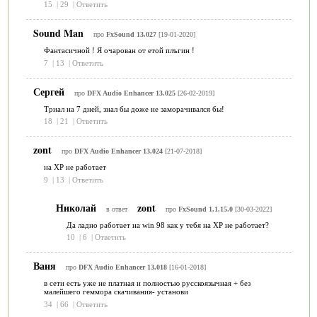
15
|
29
|
Ответить
Sound Man
про
FxSound 13.027
[19-01-2020]
Фантасичной ! Я очарован от етой плъгин !
7
|
13
|
Ответить
Сергей
про
DFX Audio Enhancer 13.025
[26-02-2019]
Триал на 7 дней, знал бы доже не заморачивался бы!
18
|
21
|
Ответить
zont
про
DFX Audio Enhancer 13.024
[21-07-2018]
на XP не работает
9
|
13
|
Ответить
Николай
zont
в ответ
про
FxSound 1.1.15.0
[30-03-2022]
Да ладно работает на win 98 как у тебя на XP не работает?
10
|
6
|
Ответить
Ваня
про
DFX Audio Enhancer 13.018
[16-01-2018]
в сети есть уже не платная и полностью русcкоязычная + без
малейшего геммора скачивания- установи
34
|
66
|
Ответить