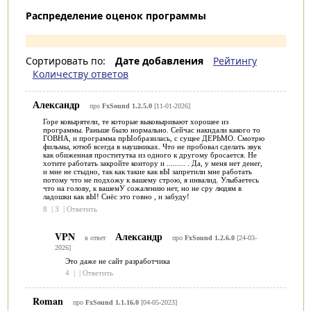
Распределение оценок программы
Сортировать по:
Дате добавления
Рейтингу
Количеству ответов
Александр
про
FxSound 1.2.5.0
[11-01-2026]
Горе ковырятели, те которые выковыривают хорошее из
программы. Раньше было нормально. Сейчас накидали какого то
ГОВНА, и программа прЫобразилась, с сущее ДЕРЬМО. Смотрю
фильмы, ютюб всегда в наушниках. Что не пробовал сделать звук
как обиженная проститутка из одного к другому бросается. Не
хотите работать закройте контору и ......... . Да, у меня нет денег,
и мне не стыдно, так как такие как вЫ запретили мне работать
потому что не подхожу к вашему строю, я инвалид. Улыбаетесь
что на голову, к вашемУ сожалению нет, но не сру людям в
ладошки как вЫ! Снёс это говно , и забуду!
8
|
3
|
Ответить
VPN
Александр
в ответ
про
FxSound 1.2.6.0
[24-03-
2026]
Это даже не сайт разработчика
4
|
|
Ответить
Roman
про
FxSound 1.1.16.0
[04-05-2023]