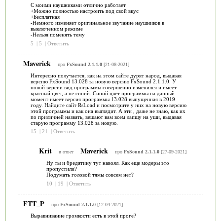
С моими наушниками отлично работает
+Можно полностью настроить под свой вкус
+Бесплатная
-Немного изменяет оригинальное звучание наушников в
выключенном режиме
-Нельзя поменять тему
5
|
5
|
Ответить
Maverick
про
FxSound 2.1.1.0
[21-08-2021]
Интересно получается, как на этом сайте дурят народ, выдавая
версию FxSound 13.028 за новую версию FxSound 2.1.1.0. У
новой версии вид программы совершенно изменился и имеет
красный цвет, а не синий. Синий цвет программы на данный
момент имеет версия программы 13.028 выпущенная в 2019
году. Найдите сайт RsLoad и посмотрите у них на новую версию
этой программы и как она выглядит. А эти , даже не знаю, как их
по приличней назвать, вешают вам всем лапшу на уши, выдавая
старую программу 13.028 за новую.
15
|
21
|
Ответить
Krit
Maverick
в ответ
про
FxSound 2.1.1.0
[27-09-2021]
Ну ты и бредятину тут навоял. Как еще модеры это
пропустили?
Подумать головой тямы совсем нет?
10
|
19
|
Ответить
FTT_P
про
FxSound 2.1.1.0
[12-04-2021]
Выравнивание громкости есть в этой проге?