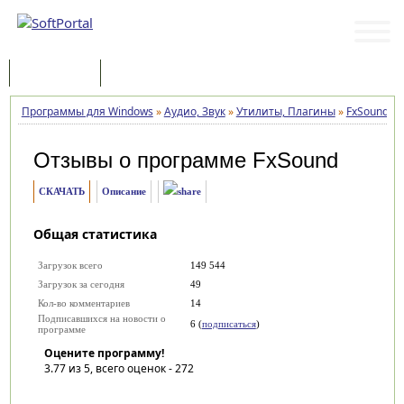
Программы
Статьи
Программы для Windows
»
Аудио, Звук
»
Утилиты, Плагины
»
FxSound
»
Отзывы о программе
FxSound
СКАЧАТЬ
Описание
Общая статистика
Загрузок всего
149 544
Загрузок за сегодня
49
Кол-во комментариев
14
Подписавшихся на новости о
6 (
подписаться
)
программе
Оцените программу!
3.77
из 5, всего оценок -
272