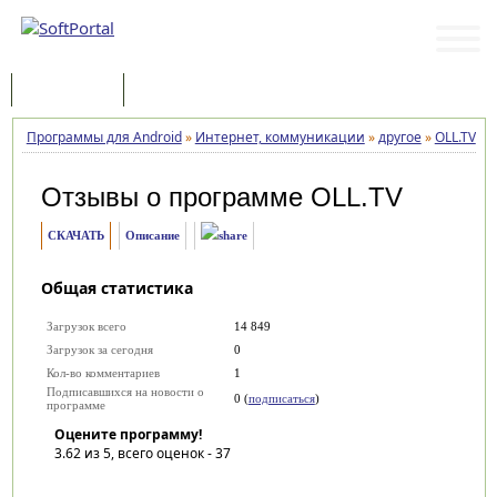
Программы
Статьи
Программы для Android
»
Интернет, коммуникации
»
другое
»
OLL.TV
»
Отзывы о программе
OLL.TV
СКАЧАТЬ
Описание
Общая статистика
Загрузок всего
14 849
Загрузок за сегодня
0
Кол-во комментариев
1
Подписавшихся на новости о
0 (
подписаться
)
программе
Оцените программу!
3.62
из 5, всего оценок -
37