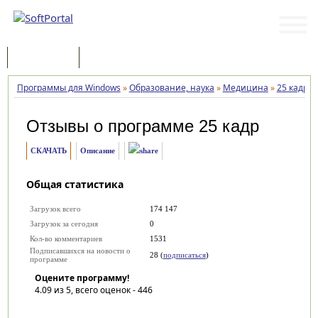
Программы
Статьи
Программы для Windows
»
Образование, наука
»
Медицина
»
25 кадр
»
Отзывы о программе
25 кадр
СКАЧАТЬ
Описание
Общая статистика
Загрузок всего
174 147
Загрузок за сегодня
0
Кол-во комментариев
1531
Подписавшихся на новости о
28 (
подписаться
)
программе
Оцените программу!
4.09
из 5, всего оценок -
446