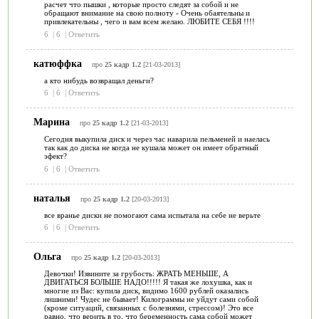
расчет что пышки , которые просто следят за собой и не
обращают внимание на свою полноту - Очень обаятельны и
привлекательны , чего и вам всем желаю. ЛЮБИТЕ СЕБЯ !!!!
6
|
6
|
Ответить
катюффка
про
25 кадр 1.2
[21-03-2013]
а кто нибудь возвращал деньги?
6
|
6
|
Ответить
Марина
про
25 кадр 1.2
[21-03-2013]
Сегодня выкупила диск и через час наварила пельменей и наелась
так как до диска не когда не кушала может он имеет обратный
эфект?
6
|
6
|
Ответить
наталья
про
25 кадр 1.2
[20-03-2013]
все вранье диски не помогают сама испытала на себе не верьте
6
|
6
|
Ответить
Ольга
про
25 кадр 1.2
[20-03-2013]
Девочки! Извините за грубость: ЖРАТЬ МЕНЬШЕ, А
ДВИГАТЬСЯ БОЛЬШЕ НАДО!!!!! Я такая же лохушка, как и
многие из Вас: купила диск, видимо 1600 рублей оказались
лишними! Чудес не бывает! Килограммы не уйдут сами собой
(кроме ситуаций, связанных с болезнями, стрессом)! Это все
равно, что верить в то, что беременность сама собой может