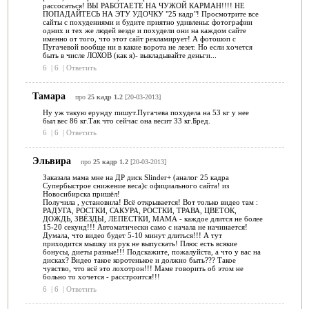
рассосаться! ВЫ РАБОТАЕТЕ НА ЧУЖОЙ КАРМАН!!!! НЕ
ПОПАДАЙТЕСЬ НА ЭТУ УДОЧКУ "25 кадр"! Просмотрите все
сайты с похудениями и будите приятно удивлены: фотографии
одних и тех же людей везде и похудели они на каждом сайте
именно от того, что этот сайт рекламирует! А фотошоп с
Пугачевой вообще ни в какие ворота не лезет. Но если хочется
быть в числе ЛОХОВ (как я)- выкладывайте деньги...
6
|
6
|
Ответить
Тамара
про
25 кадр 1.2
[20-03-2013]
Ну уж такую ерунду пишут.Пугачева похудела на 53 кг у нее
был вес 86 кг.Так что сейчас она весит 33 кг.Бред.
6
|
6
|
Ответить
Эльвира
про
25 кадр 1.2
[20-03-2013]
Заказала мама мне на ДР диск Slinder+ (аналог 25 кадра
Супербыстрое снижение веса)с официального сайта! из
Новосибирска пришёл!
Получила , установила! Всё открывается! Вот только видео там :
РАДУГА, РОСТКИ, САКУРА, РОСТКИ, ТРАВА, ЦВЕТОК,
ДОЖДЬ, ЗВЁЗДЫ, ЛЕПЕСТКИ, МАМА - каждое длится не более
15-20 секунд!!! Автоматически само с начала не начинается!
Думала, что видео будет 5-10 минут длиться!!! А тут
приходится мышку из рук не выпускать! Плюс есть всякие
бонусы, диеты разные!!! Подскажите, пожалуйста, а что у вас на
дисках? Видео такое коротенькое и должно быть??? Такое
чувство, что всё это лохотрон!!! Маме говорить об этом не
больно то хочется - расстроится!!!
6
|
6
|
Ответить