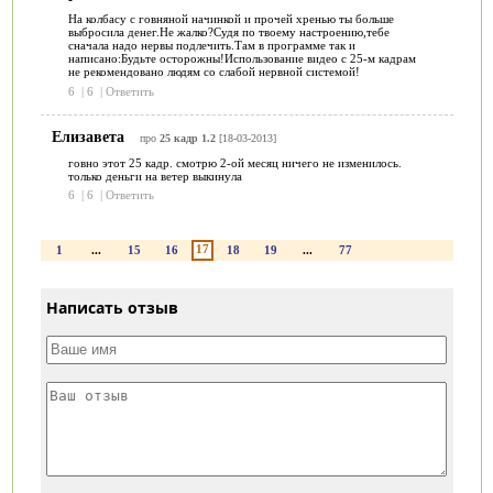
На колбасу с говняной начинкой и прочей хренью ты больше
выбросила денег.Не жалко?Судя по твоему настроению,тебе
сначала надо нервы подлечить.Там в программе так и
написано:Будьте осторожны!Использование видео с 25-м кадрам
не рекомендовано людям со слабой нервной системой!
6
|
6
|
Ответить
Елизавета
про
25 кадр 1.2
[18-03-2013]
говно этот 25 кадр. смотрю 2-ой месяц ничего не изменилось.
только деньги на ветер выкинула
6
|
6
|
Ответить
17
1
...
15
16
18
19
...
77
Написать отзыв