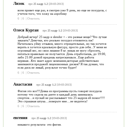
Лизок
про
25 кадр 1.2
[20-03-2013]
всем привет еще раз, я смотрю уже 9 день, но еще не похудела, с
учетом того, что хожу на аэробику
6
|
6
|
Ответить
Олеся Курган
про
25 кадр 1.2
[19-03-2013]
Добрый вечер! 25 кадр и slender + - это разные вещи? Что лучше
заказать? Девочки, кто реально похудел отзовитесь пж!
Начиталась уйму отзывов, много отрицательных, но так хочется
верить и хочется идеальную фигуру, просто для себя...У меня не
огромный вес, но свои лишние 8 кг. никак не могу сбросить,
питаться правильно не получается. День отработаешь, до 19:00,
либо 21:00 домой придешь натрескаешься...Еще работа
нервная...Кто знает адрес компании,которые действительно
занимаются продажей лицензионных дисков? Я так думаю, что
если диск не левый, результат точно будет!
6
|
6
|
Ответить
Анастасия
про
25 кадр 1.2
[19-03-2013]
Фигня это все!!!Девка из программы пусть говорят похудела
потому что сидела на диете и каждый день занималась
спортом....и пускай не рассказывает что 25 кадров ей помог!!!!
Это страшная штука....поверьте мне....не видитесь!
6
|
6
|
Ответить
евгения
про
25 кадр 1.2
[19-03-2013]
никакого результата- это фигня.