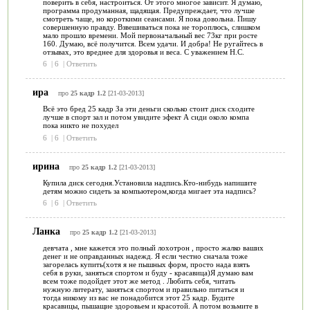
поверить в себя, настроиться. От этого многое зависит. Я думаю,
программа продуманная, щадящая. Предупреждает, что лучше
смотреть чаще, но короткими сеансами. Я пока довольна. Пишу
совершенную правду. Взвешиваться пока не тороплюсь, слишком
мало прошло времени. Мой первоначальный вес 73кг при росте
160. Думаю, всё получится. Всем удачи. И добра! Не ругайтесь в
отзывах, это вреднее для здоровья и веса. С уважением Н.С.
6
|
6
|
Ответить
ира
про
25 кадр 1.2
[21-03-2013]
Всё это бред 25 кадр За эти деньги сколько стоит диск сходите
лучше в спорт зал и потом увидите эфект А сиди около компа
пока никто не похудел
6
|
6
|
Ответить
ирина
про
25 кадр 1.2
[21-03-2013]
Купила диск сегодня.Установила надпись.Кто-нибудь напишите
детям можно сидеть за компьютером,когда мигает эта надпись?
6
|
6
|
Ответить
Ланка
про
25 кадр 1.2
[21-03-2013]
девчата , мне кажется это полный лохотрон , просто жалко ваших
денег и не оправданных надежд. Я если честно сначала тоже
загорелась купить(хотя я не пышных форм, просто нада взять
себя в руки, заняться спортом и буду - красавица)Я думаю вам
всем тоже подойдет этот же метод . Любить себя, читать
нужную литерату, заняться спортом и правильно питаться и
тогда никому из вас не понадобится этот 25 кадр. Будите
красавицы, пышащие здоровьем и красотой. А потом возьмите в