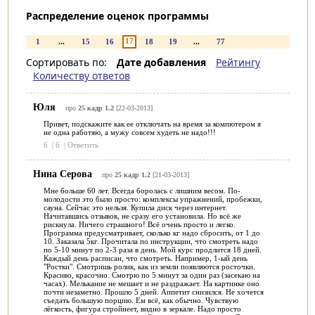
Распределение оценок программы
17
1
...
15
16
18
19
...
77
Сортировать по:
Дате добавления
Рейтингу
Количеству ответов
Юля
про
25 кадр 1.2
[22-03-2013]
Привет, подскажите как ее отключать на время за компютером я
не одна работяю, а мужу совсем худеть не надо!!!
6
|
6
|
Ответить
Нина Серова
про
25 кадр 1.2
[21-03-2013]
Мне больше 60 лет. Всегда боролась с лишним весом. По-
молодости это было просто: комплексы упражнений, пробежки,
сауна. Сейчас это нельзя. Купила диск через интернет.
Начитавшись отзывов, не сразу его установила. Но всё же
рискнула. Ничего страшного! Всё очень просто и легко.
Программа предусматривает, сколько кг надо сбросить, от 1 до
10. Заказала 5кг. Прочитала по инструкции, что смотреть надо
по 5-10 минут по 2-3 раза в день. Мой курс продлится 18 дней.
Каждый день расписан, что смотреть. Например, 1-ый день
"Ростки". Смотришь ролик, как из земли появляются росточки.
Красиво, красочно. Смотрю по 5 минут за один раз (засекаю на
часах). Мелькание не мешает и не раздражает. На картинке оно
почти незаметно. Прошло 5 дней. Аппетит снизился. Не хочется
съедать большую порцию. Ем всё, как обычно. Чувствую
лёгкость, фигура стройнеет, видно в зеркале. Надо просто