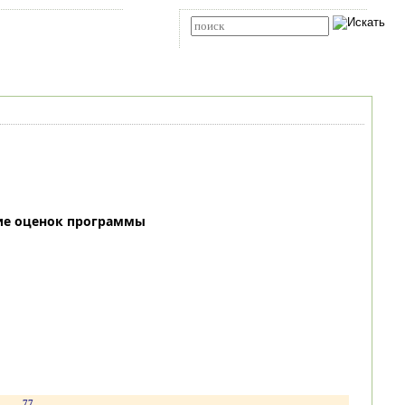
Карта сайта
RSS
Расширенный поиск
ие оценок программы
.
77