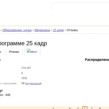
Войти на аккаунт
Зарегистрироваться
»
Образование, наука
»
Медицина
»
25 кадр
»
Отзывы
рограмме
25 кадр
е
Отзывы
а
Распределен
174 147
0
1531
и о программе
28 (
подписаться
)
у!
ок -
446
6
1
...
4
5
7
8
..