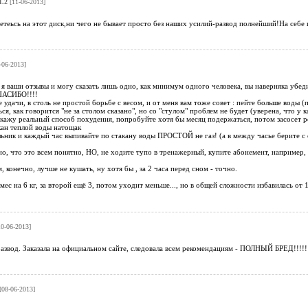
1.2
[11-06-2013]
теьсь на этот диск,ни чего не бывает просто без наших усилий-развод полнейший!На себе и
-06-2013]
 я ваши отзывы и могу сказать лишь одно, как минимум одного человека, вы наверняка убеди
АСИБО!!!!
се удачи, в столь не простой борьбе с весом, и от меня вам тоже совет : пейте больше воды 
, как говорится "не за столом сказано", но со "стулом" проблем не будет (уверена, что у к
скажу реальный способ похудения, попробуйте хотя бы месяц подержаться, потом засосет ре
кан теплой воды натощак
льник и каждый час выпивайте по стакану воды ПРОСТОЙ не газ! (а в между часье берите с с
тно, что это всем понятно, НО, не ходите тупо в тренажерный, купите абонемент, например, 
, конечно, лучше не кушать, ну хотя бы , за 2 часа перед сном - точно.
мес на 6 кг, за второй ещё 3, потом уходит меньше..., но в общей сложности избавилась от 1
0-06-2013]
азвод. Заказала на официальном сайте, следовала всем рекомендациям - ПОЛНЫЙ БРЕД!!!!! 
[08-06-2013]