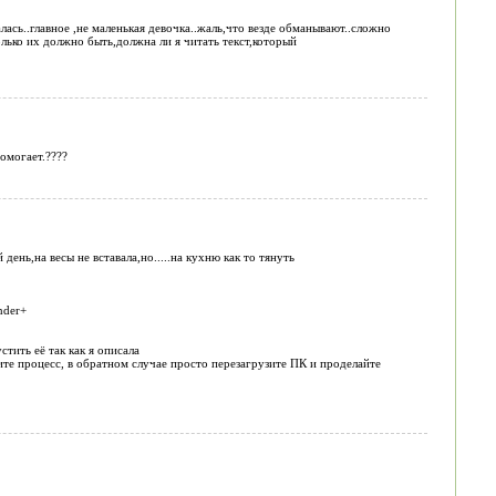
ась..главное ,не маленькая девочка..жаль,что везде обманывают..сложно
олько их должно быть,должна ли я читать текст,который
омогает.????
нь,на весы не вставала,но.....на кухню как то тянуть
nder+
стить её так как я описала
шите процесс, в обратном случае просто перезагрузите ПК и проделайте