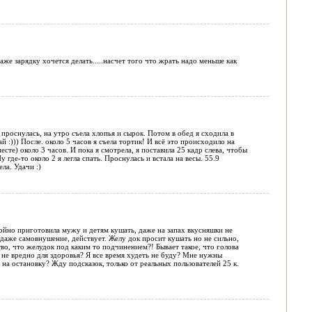
даже зарядку хочется делать.....насчет того что жрать надо меньше как
я проснулась, на утро съела хлопья и сырок. Потом в обед я сходила в
й :))) После. около 5 часов я съела тортик! И всё это происходило на
есте) около 3 часов. И пока я смотрела, я поставила 25 кадр слева, чтобы
 где-то около 2 я легла спать. Проснулась и встала на весы. 55.9
а. Удачи :)
окойно приготовила мужу и детям кушать, даже на запах вкусняшки не
о даже самовнушение, действует. Желу док просит кушать но не сильно,
во, что желудок под каким то подчинением?! Бывает такое, что голова
о не вредно для здоровья? Я все время худеть не буду? Мне нужны
а остановку? Жду подсказок, только от реальных пользователей 25 к.