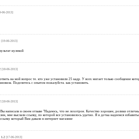
9-06-2013]
2
[19-06-2013]
зультат нулевой
2
[18-06-2013]
тветь на мой вопрос те. кто уже установили 25 кадр. У всех мигает только сообщение кото
ановила. Поделитесь с опытом пожалуйста. как установить.
2
[18-06-2013]
Вы написали в своем отзыве "Надеюсь, что не лохотрон. Качество хорошее, ролики отличны
азин, мне выслали ссылку, по которой все установилось удачно. Я и дочка надеемся избавитьс
ссылку который Вам давали в интернет магазине
 1.2
[17-06-2013]