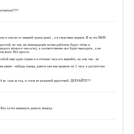
спытала!!!!!
ли и спасли от лишней траты денег , а в следствии нервов. И за это ВАМ
(простой, не чая, ни лимонадов)и почки работать будут чётко и
аждого второго она есть), а соответственно все будет выходить , а не
зультат. Всё просто.
обой ещё один стакан и в течение часа его выпейте, ну или чая - не
на какие - нибудь танцы, длятся они как правило по 1 часу и достаточно
4 кг. сала за год, и стала не реальной красоткой. ДЕРЗАЙТЕ!!!
Кто хочет выкинуть деньги, вперед.