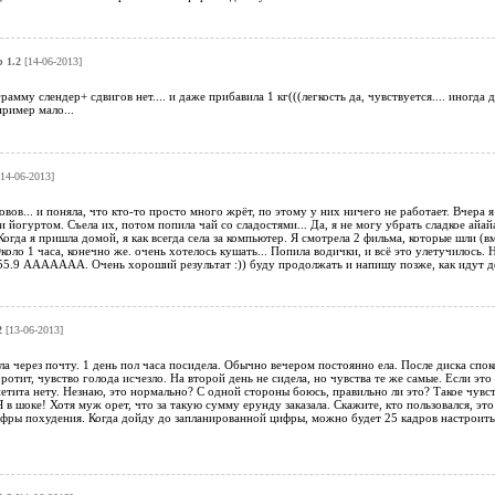
 1.2
[14-06-2013]
амму слендер+ сдвигов нет.... и даже прибавила 1 кг(((легкость да, чувствуется.... иногда 
пример мало...
14-06-2013]
овов... и поняла, что кто-то просто много жрёт, по этому у них ничего не работает. Вчера 
 йогуртом. Съела их, потом попила чай со сладостями... Да, я не могу убрать сладкое айайа
огда я пришла домой, я как всегда села за компьютер. Я смотрела 2 фильма, которые шли (вм
оло 1 часа, конечно же. очень хотелось кушать... Попила водички, и всё это улетучилось. Ну
.9 ААААААА. Очень хороший результат :)) буду продолжать и напишу позже, как идут дел
2
[13-06-2013]
ила через почту. 1 день пол часа посидела. Обычно вечером постоянно ела. После диска сп
оротит, чувство голода исчезло. На второй день не сидела, но чувства те же самые. Если эт
етита нету. Незнаю, это нормально? С одной стороны боюсь, правильно ли это? Такое чувст
Я в шоке! Хотя муж орет, что за такую сумму ерунду заказала. Скажите, кто пользовался, эт
ры похудения. Когда дойду до запланированной цифры, можно будет 25 кадров настроить н