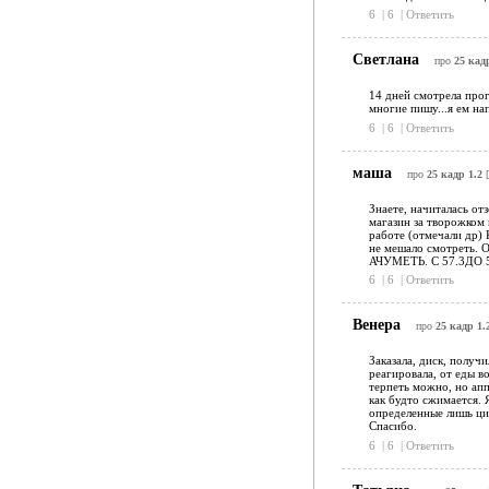
6
|
6
|
Ответить
Светлана
про
25 кадр
14 дней смотрела прогр
многие пишу...я ем на
6
|
6
|
Ответить
маша
про
25 кадр 1.2
[
Знаете, начиталась отз
магазин за творожком и
работе (отмечали др) К
не мешало смотреть. Ок
АЧУМЕТЬ. С 57.3ДО 55
6
|
6
|
Ответить
Венера
про
25 кадр 1.
Заказала, диск, получ
реагировала, от еды в
терпеть можно, но апп
как будто сжимается. 
определенные лишь циф
Спасибо.
6
|
6
|
Ответить