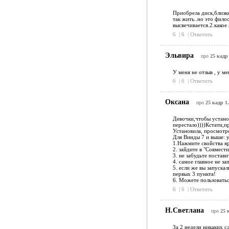
Приобрела диск,близки
так жить..но это фило
высвечивается.2.какое
6
|
6
|
Ответить
Эльвира
про
25 кадр 
У меня не отзыв , у м
6
|
6
|
Ответить
Оксана
про
25 кадр 1.
Девочки,чтобы установ
перестало))))Кстати,п
Установила, просмотре
Для Винды 7 и выше: у
1.Нажмите свойства яр
2. зайдите в "Совмест
3. не забудьте постав
4. самое главное не за
5. если же вы запуска
первых 3 пункта!
6. Можете пользовать
6
|
6
|
Ответить
Н.Светлана
про
25 
За 2 недели никаких 