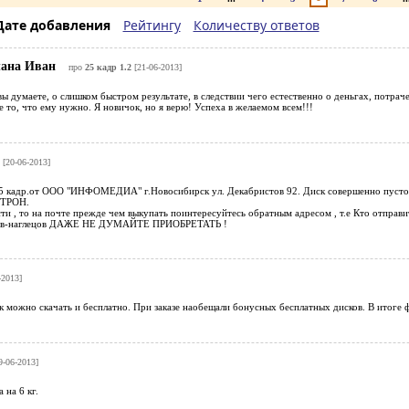
Дате добавления
Рейтингу
Количеству ответов
лана Иван
про
25 кадр 1.2
[21-06-2013]
вы думаете, о слишком быстром результате, в следствии чего естественно о деньгах, потра
е то, что ему нужно. Я новичок, но я верю! Успеха в желаемом всем!!!
[20-06-2013]
5 кадр.от ООО "ИНФОМЕДИА" г.Новосибирск ул. Декабристов 92. Диск совершенно пустой
ОТРОН.
и , то на почте прежде чем выкупать поинтересуйтесь обратным адресом , т.е Кто отправи
цов-наглецов ДАЖЕ НЕ ДУМАЙТЕ ПРИОБРЕТАТЬ !
-2013]
 можно скачать и бесплатно. При заказе наобещали бонусных бесплатных дисков. В итоге ф
9-06-2013]
 на 6 кг.