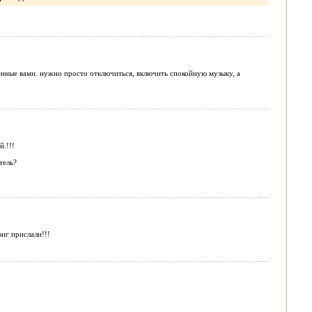
ченные вами. нужно просто отключиться, включить спокойную музыку, а
.!!!
тель?
иг прислали!!!