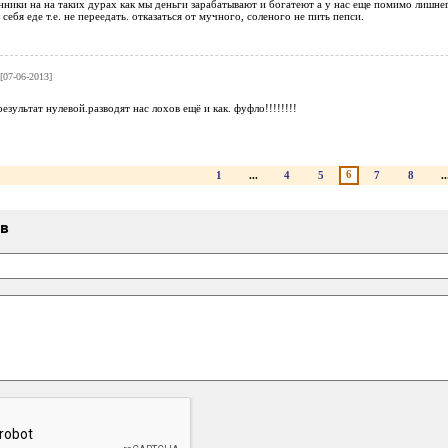
ники на на таких дурах как мы деньги зарабатывают и богатеют а у нас еще помимо лишне
себя еде т.е. не переедать. отказаться от мучного, соленого не пить пепси.
[07-06-2013]
результат нулевой.разводят нас лохов ещё и как. фуфло!!!!!!!!
6
1
...
4
5
7
8
..
ыв