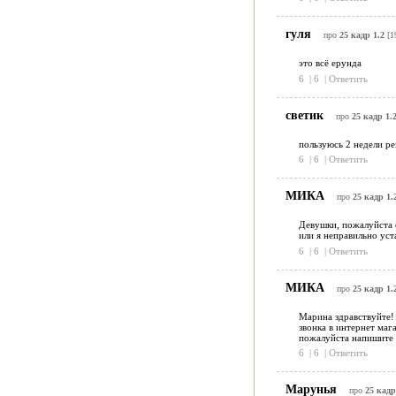
гуля
про
25 кадр 1.2
[1
это всё ерунда
6
|
6
|
Ответить
светик
про
25 кадр 1.
пользуюсь 2 недели ре
6
|
6
|
Ответить
МИКА
про
25 кадр 1.
Девушки, пожалуйста о
или я неправильно уст
6
|
6
|
Ответить
МИКА
про
25 кадр 1.
Марина здравствуйте! 
звонка в интернет маг
пожалуйста напишите 
6
|
6
|
Ответить
Марунья
про
25 кадр