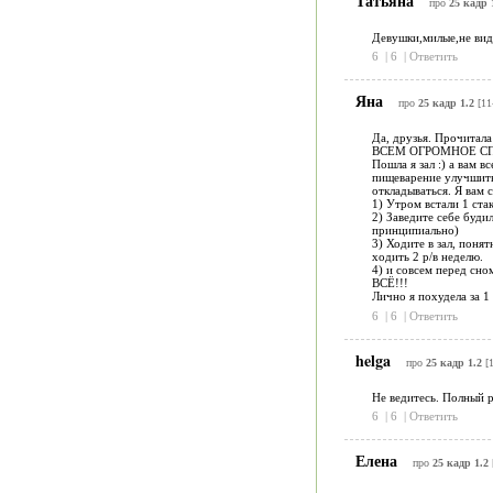
Татьяна
про
25 кадр 
Девушки,милые,не виде
6
|
6
|
Ответить
Яна
про
25 кадр 1.2
[11
Да, друзья. Прочитала
ВСЕМ ОГРОМНОЕ СП
Пошла я зал :) а вам в
пищеварение улучшиться
откладываться. Я вам 
1) Утром встали 1 ста
2) Заведите себе буди
принципиально)
3) Ходите в зал, поня
ходить 2 р/в неделю.
4) и совсем перед сном
ВСЁ!!!
Лично я похудела за 1 
6
|
6
|
Ответить
helga
про
25 кадр 1.2
[1
Не ведитесь. Полный р
6
|
6
|
Ответить
Елена
про
25 кадр 1.2