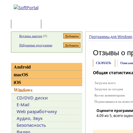
Программы
Статьи
Корзина закачек
(
0
)
Программы для Windows
Избранные программы
Отзывы о п
Категории
СКАЧАТЬ
Описани
Android
Общая статистик
macOS
iOS
Загрузок всего
Windows
Загрузок за сегодня
Кол-во комментариев
CD/DVD диски
Подписавшихся на новост
E-Mail
Оцените программ
Web разработчику
4.09
из 5, всего оцен
Аудио, Звук
Безопасность
Видео