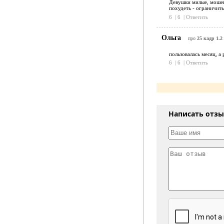
Девушки милые, мошен
похудеть - ограничить 
6
|
6
|
Ответить
Ольга
про
25 кадр 1.2
пользовалась месяц, а 
6
|
6
|
Ответить
Написать отз