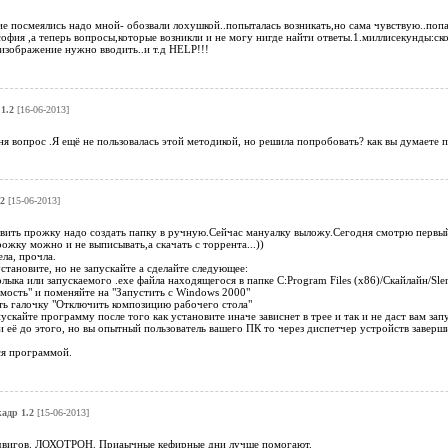
е посмеялись надо мной- обозвали лохушкой..попыталась возникать,но сама чувствую..попал
софия ,а теперь вопросы,которые возникли и не могу нигде найти ответы.1.миллисекунды:ск
 изображение нужно вводить..и т.д HELP!!!
1.2
[16-06-2013]
еня вопрос .Я ещё не пользовалась этой методикой, но решила попробовать? как вы думаете п
2
[15-06-2013]
ить прожку надо создать папку в ручную.Сейчас мануалку выложу.Сегодня смотрю первый де
рожку можно и не выписывать,а скачать с торрента...))
ла, прочла.
становите, но не запускайте а сделайте следующее:
лыка или запускаемого .exe файла находящегося в папке C:Program Files (x86)/Скайлайн/Sle
имость" и поменяйте на "Запустить с Windows 2000"
ить галочку "Отключить композицию рабочего стола"
пускайте программу после того как установите иначе зависнет в трее и так и не даст вам запу
ли её до этого, но вы опытный пользователь вашего ПК то через диспетчер устройств завер
ся программой.
кадр 1.2
[15-06-2013]
сдвигов. ЛОХОТРОН. Приаычные кефирные дни лучше помогают.