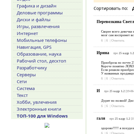
Графика и дизайн
Сортировать по:
Деловые программы
Диски и файлы
Перевозкина Свет
Игры, развлечения
Скорее всего девочки 
Интернет
мозг сам воспримет вс
Мобильные телефоны
6
|
6
|
Ответить
Навигация, GPS
Ирина
Образование, наука
про
25 кадр 1.2
Рабочий стол, десктоп
Приобрела по почте 2
Короче понятно ЛОХ
Разработчику
Если решили приобрест
У названных продав
Серверы
6
|
6
|
Ответить
Сети
Система
И
про
25 кадр 1.2
[19-06
Текст
Дурят по полной! Диск
Хобби, увлечения
6
|
6
|
Ответить
Электронные книги
ТОП-100 для Windows
галя
про
25 кадр 1.2
[1
здорово!!!!! я похудела
6
|
6
|
Ответить