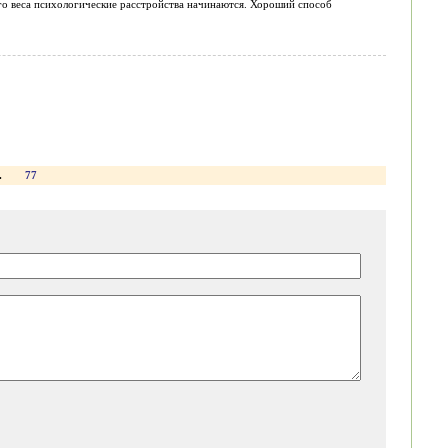
го веса психологические расстройства начинаются. Хороший способ
.
77