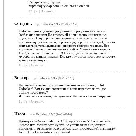
Смотреть надо лучше
http://emptyloop.com/unlocker/#download
13
|
7
|
Ответить
Фтщтшь
про
Unlocker 1.9.2
[25-03-2017]
Unlocker самая лучшая программа из программ анлокеров
(раблокировщиков).Пользуюсь ей очень давно и никогда не
подводила. В программе нет вирусов, но есть встроенные в
инсталлятор рекламные программы (мусор почти всегда), просто
внимательно устанавливайте, снимайте галочки где надо. Все
нормально качает с официального сайта. У меня стоит версия
1.9.2, но можете поискать 1.9.1, ее вроде легче установить без
мусора, а разницы никакой. Все кто тут ругал программу, просто
криворукие лопухи.
10
|
9
|
Ответить
Виктор
про
Unlocker 1.9.2
[05-10-2016]
Не совсем понятно, что именно вы имели ввиду под IObit
Unlocker? Вам нужно сравнение или вы перепутали эти две
разные программы?
Я пользовался обеими, был доволен. Не было никаких вирусов.
13
|
9
|
Ответить
Игорь
про
Unlocker 1.9.2
[24-09-2016]
Проверял файл на totalvirus, 18 вредоносов из 57! А в системе
ничего нет. Может потому что не устанавливал идиотские
дополнения от Яндекс. Кто распологает информацией, напишите.
Iobit Unlocker - слабая программа!