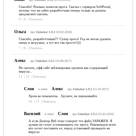
Спасибо! Реально помогла прога. Скачал с серверов SoftPortal,
потому что на сайте разработчика теперь только за донаты
предлагают скачать.
9
|
6
|
Ответить
Ольга
про
Unlocker 1.9.2
[19-02-2018]
Спасибо, разработчикам!!! Супер прога! Год не могла удалить
папку в загрузках, а тут все так просто!)))
7
|
6
|
Ответить
Алекс
про
Unlocker 1.9.2
[14-08-2017]
Не скачать, офф сайт заблокирован хромом как содержащий
вирусы...
11
|
12
|
Ответить
Слон
Алекс
в ответ
про
Unlocker 1.9.2
[11-10-2017]
Хром не показатель... Грузите, не переживайте.
10
|
11
|
Ответить
Василий
Слон
в ответ
про
Unlocker 1.9.2
[15-03-2018]
А если Доктор Веб тоже говорит что файл ЗАРАЖЕН. Я
думаю не стоит устанавливать эту прогу. Рекомендую всем
кто хочет поставить ее, перед установкой проверьте на
вирусы.