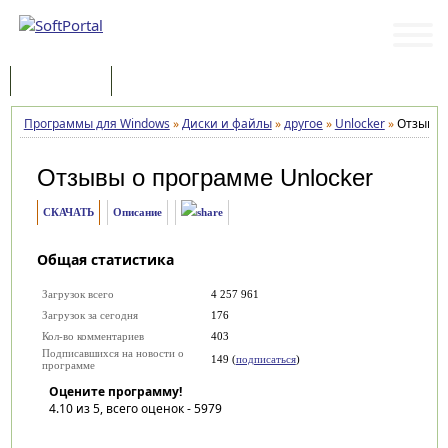
Программы
Статьи
Программы для Windows
»
Диски и файлы
»
другое
»
Unlocker
»
Отзывы
Отзывы о программе
Unlocker
СКАЧАТЬ
Описание
Общая статистика
Загрузок всего
4 257 961
Загрузок за сегодня
176
Кол-во комментариев
403
Подписавшихся на новости о
149 (
подписаться
)
программе
Оцените программу!
4.10
из 5, всего оценок -
5979