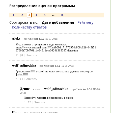
Распределение оценок программы
3
1
2
4
5
...
18
Сортировать по:
Дате добавления
Рейтингу
Количеству ответов
Aleks
про
Unlocker 1.9.2
[09-07-2018]
Угу, анлокер с прицепом в виде малварки.
https://www.virustotal.com/#/file/fb6b1171776554a808c62f4045f51
67603f70bf7611de64311ece0624b365397/detection
11
|
8
|
Ответить
wolf_adinochka
про
Unlocker 1.9.2
[12-06-2018]
бред полный!!!! отстой!не могу до сих пор удалить некоторые
файлы!!!!!
7
|
14
|
Ответить
Денис
wolf_adinochka
в ответ
про
Unlocker 1.9.2
[17-06-
2018]
Попробуй удалить в безопасном режиме
6
|
12
|
Ответить
Иван
про
Unlocker 1.9.2
[23-03-2018]