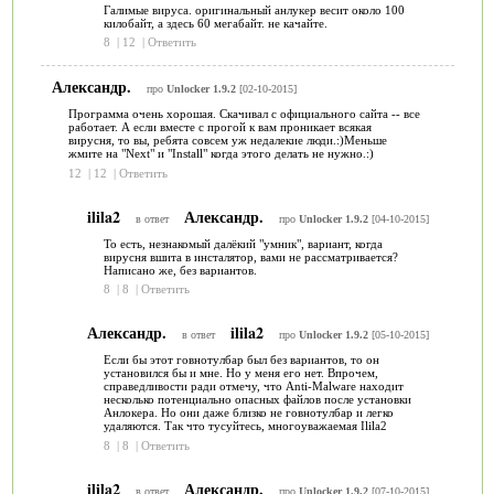
Галимые вируса. оригинальный анлукер весит около 100
килобайт, а здесь 60 мегабайт. не качайте.
8
|
12
|
Ответить
Александр.
про
Unlocker 1.9.2
[02-10-2015]
Программа очень хорошая. Скачивал с официального сайта -- все
работает. А если вместе с прогой к вам проникает всякая
вирусня, то вы, ребята совсем уж недалекие люди.:)Меньше
жмите на "Next" и "Install" когда этого делать не нужно.:)
12
|
12
|
Ответить
ilila2
Александр.
в ответ
про
Unlocker 1.9.2
[04-10-2015]
То есть, незнакомый далёкий "умник", вариант, когда
вирусня вшита в инсталятор, вами не рассматривается?
Написано же, без вариантов.
8
|
8
|
Ответить
Александр.
ilila2
в ответ
про
Unlocker 1.9.2
[05-10-2015]
Если бы этот говнотулбар был без вариантов, то он
установился бы и мне. Но у меня его нет. Впрочем,
справедливости ради отмечу, что Anti-Malware находит
несколько потенциально опасных файлов после установки
Анлокера. Но они даже близко не говнотулбар и легко
удаляются. Так что тусуйтесь, многоуважаемая Ilila2
8
|
8
|
Ответить
ilila2
Александр.
в ответ
про
Unlocker 1.9.2
[07-10-2015]