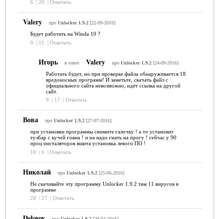
6
|
20
|
Ответить
Valery
про
Unlocker 1.9.2
[22-09-2016]
Будет работать на Winda 10 ?
9
|
11
|
Ответить
Игорь
Valery
в ответ
про
Unlocker 1.9.2
[24-09-2016]
Работать будет, но при проверке файла обнаруживается 18
вредоносных программ! И заметьте, скачать файл с
официального сайта невозможно, идёт ссылка на другой
сайт.
9
|
17
|
Ответить
Вова
про
Unlocker 1.9.2
[27-07-2016]
при установки программы снимите галочку ! а то установит
тулбар с кучей говна ! и на надо гнать на прогу ! сейчас у 90
проц инсталяторов вшита установка левого ПО !
10
|
6
|
Ответить
Николай
про
Unlocker 1.9.2
[25-06-2016]
Не скачивайте эту программу Unlocker 1.9.2 там 11 вирусов в
программе
28
|
27
|
Ответить
Delovoy
про
Unlocker 1.9.2
[29-03-2016]