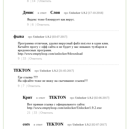
8
|
14
|
Ответить
Денис
Слон
в ответ
про
Unlocker 1.9.2
[17-10-2018]
Яндекс тоже блокирует как вирус.
9
|
6
|
Ответить
фыва
про
Unlocker 1.9.2
[03-07-2017]
Программа отличная, удалил вирусный файл msi.exe в один клик.
Качайте прогу с офф сайта и не будет у вас никаких тулбаров и
вредоносных программ.
http://www.emptyloop.com/unlocker/#download
9
|
33
|
Ответить
TEKTON
про
Unlocker 1.9.2
[31-05-2017]
Где ссылка ???
На офсайте тоже не вижу на скачивание ссылок!!!
9
|
7
|
Ответить
Крит
TEKTON
в ответ
про
Unlocker 1.9.2
[02-06-2017]
Вот прямая ссылка с официального сайта:
http://www.emptyloop.com/unlocker/Unlocker1.9.2.exe
21
|
33
|
Ответить
cors
TEKTON
в ответ
про
Unlocker 1.9.2
[02-07-2017]