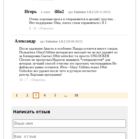
Игорь
ilila2
в ответ
про
Unlocker 1.9.2
[28-12-2015]
Очень хорошая прога и отправляется в архив(( грустно...
Нет поддержки 10ки, плохо стала справляться с 8.1
6
|
6
|
Ответить
Александр
про
Unlocker 1.9.2
[28-08-2015]
После удаления Аваста и особенно Панды остается много следов.
Пользуюсь GlaryUtilities которая все находит но не все удаляет из
за блокировки.Скачал 10bit unlocker т.к просто UNLOCKER
Chrome не пропускал.Надоело вызывать *специалистов* для
которых лучший способ очистки это прогнать чистильщиком.Но
файлы все равно остаются. Итог- Glary Utilities искал 10bit
Unlocker все удалил после чего в ручную почистил
реестр.Хорошая программа!
10
|
7
|
Ответить
3
1
2
4
5
...
18
Написать отзыв