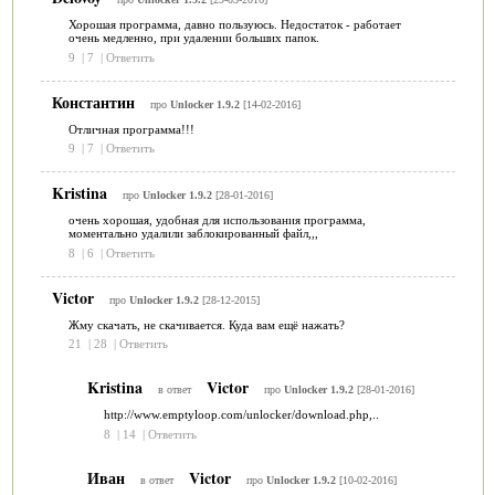
Хорошая программа, давно пользуюсь. Недостаток - работает
очень медленно, при удалении больших папок.
9
|
7
|
Ответить
Константин
про
Unlocker 1.9.2
[14-02-2016]
Отличная программа!!!
9
|
7
|
Ответить
Kristina
про
Unlocker 1.9.2
[28-01-2016]
очень хорошая, удобная для использования программа,
моментально удалили заблокированный файл,,,
8
|
6
|
Ответить
Victor
про
Unlocker 1.9.2
[28-12-2015]
Жму скачать, не скачивается. Куда вам ещё нажать?
21
|
28
|
Ответить
Kristina
Victor
в ответ
про
Unlocker 1.9.2
[28-01-2016]
http://www.emptyloop.com/unlocker/download.php,..
8
|
14
|
Ответить
Иван
Victor
в ответ
про
Unlocker 1.9.2
[10-02-2016]