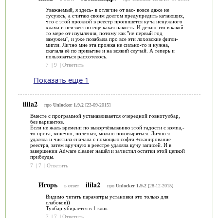
Уважаемый, я здесь- в отличие от вас- вовсе даже не
тусуюсь, а считаю своим долгом предупредить качающих,
что с этой прожкой в реестр пропишется куча ненужного
хлама и неизвестно ещё какая пакость. И делаю это в какой-
то мере от изумления, потому как "не первый год
замужем", и уже позабыла про все эти лоховские фигли-
мигли. Лично мне эта прожка не сильно-то и нужна,
скачала её по привычке и на всякий случай. А теперь и
пользоваться расхотелось.
7
|
9
|
Ответить
Показать еще 1
ilila2
про
Unlocker 1.9.2
[23-09-2015]
Вместе с программой устанавливается очередной говнотулбар,
без вариантов.
Если не жаль времени по выкорчёвыванию этой гадости с компа,-
то прога, конечно, полезная, можно поковыряться. Лично я
удаляла и чистила сначала с помощью софта +сканирование
реестра, затем вручную в реестре удаляла кучу записей. И в
завершении Adware cleaner нашёл и зачистил остатки этой цепкой
приблуды.
7
|
7
|
Ответить
Игорь
ilila2
в ответ
про
Unlocker 1.9.2
[28-12-2015]
Видимо читать параметры установки это только для
слабоков))
Тулбар убирается в 1 клик
7
|
7
|
Ответить