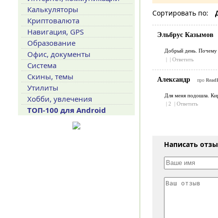
Калькуляторы
Сортировать по:
Криптовалюта
Навигация, GPS
Эльбрус Казымов
Образование
Добрый день. Почему 
Офис, документы
|
|
Ответить
Система
Скины, темы
Александр
про
ReadE
Утилиты
Для меня подошла. Ки
Хобби, увлечения
|
2
|
Ответить
ТОП-100 для Android
Написать отз