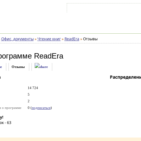
Войти на аккаунт
Зарегистрироваться
»
Офис, документы
»
Чтение книг
»
ReadEra
»
Отзывы
рограмме
ReadEra
е
Отзывы
а
Распределен
14 724
5
2
и о программе
0 (
подписаться
)
у!
ок -
63