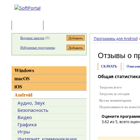
Программы
Статьи
Корзина закачек
(
0
)
Программы для Android
Избранные программы
Отзывы о п
Категории
СКАЧАТЬ
Описани
Windows
Общая статистик
macOS
iOS
Загрузок всего
Android
Загрузок за сегодня
Кол-во комментариев
Аудио, Звук
Подписавшихся на новост
Безопасность
Оцените программ
Видео
3.62
из 5, всего оцен
Графика
Игры
Интернет, коммуникации