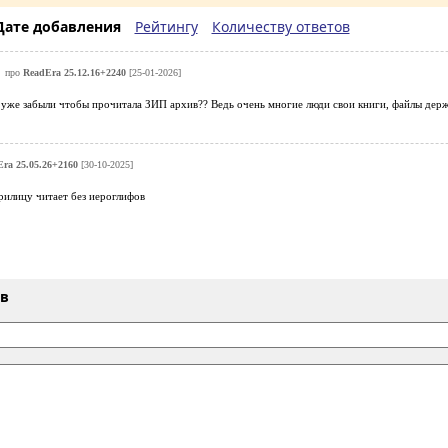
Дате добавления
Рейтингу
Количеству ответов
про
ReadEra 25.12.16+2240
[25-01-2026]
уже забыли чтобы прочитала ЗИП архив?? Ведь очень многие люди свои книги, файлы держ
ra 25.05.26+2160
[30-10-2025]
рилицу читает без иероглифов
ыв