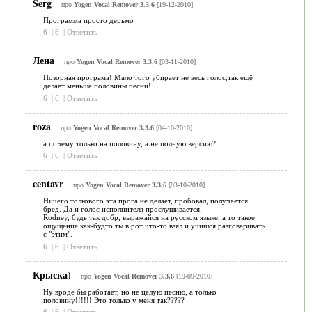
Serg
про
Yogen Vocal Remover 3.3.6
[19-12-2010]
Программа просто дерьмо
6
|
6
|
Ответить
Лена
про
Yogen Vocal Remover 3.3.6
[03-11-2010]
Позорная програма! Мало того убирает не весь голос,так ещё
делает меньше половины песни!
6
|
6
|
Ответить
roza
про
Yogen Vocal Remover 3.3.6
[04-10-2010]
а почему только на половину, а не полную версию?
6
|
6
|
Ответить
centavr
про
Yogen Vocal Remover 3.3.6
[03-10-2010]
Ничего толкового эта прога не делает, пробовал, получается
бред. Да и голос исполнителя прослушивается.
Rodney, будь так добр, выражайся на русском языке, а то такое
ощущение как-будто ты в рот что-то взял и учишся разговаривать
с "этим".
6
|
6
|
Ответить
Крыска)
про
Yogen Vocal Remover 3.3.6
[19-09-2010]
Ну вроде бы работает, но не целую песню, а только
половину!!!!!! Это только у меня так?????