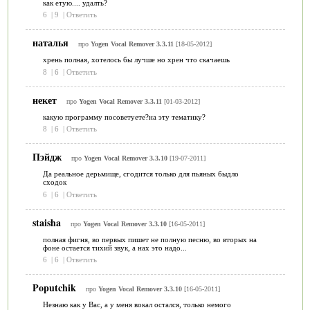
как етую.... удалть?
6
|
9
|
Ответить
наталья
про
Yogen Vocal Remover 3.3.11
[18-05-2012]
хрень полная, хотелось бы лучше но хрен что скачаешь
8
|
6
|
Ответить
некет
про
Yogen Vocal Remover 3.3.11
[01-03-2012]
какую программу посоветуете?на эту тематику?
8
|
6
|
Ответить
Пэйдж
про
Yogen Vocal Remover 3.3.10
[19-07-2011]
Да реальное дерьмище, сгодится только для пьяных быдло
сходок
6
|
6
|
Ответить
staisha
про
Yogen Vocal Remover 3.3.10
[16-05-2011]
полная фигня, во первых пишет не полную песню, во вторых на
фоне остается тихий звук, а нах это надо...
6
|
6
|
Ответить
Poputchik
про
Yogen Vocal Remover 3.3.10
[16-05-2011]
Незнаю как у Вас, а у меня вокал остался, только немого