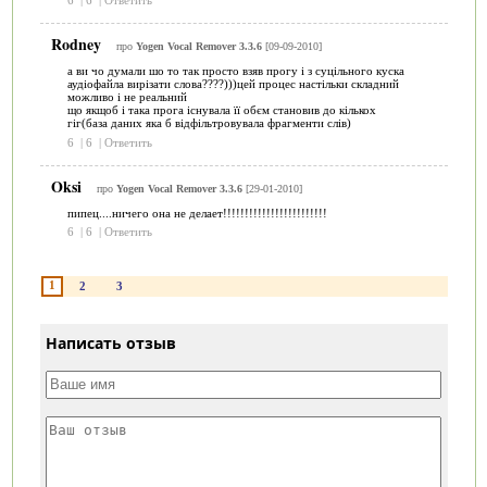
6
|
6
|
Ответить
Rodney
про
Yogen Vocal Remover 3.3.6
[09-09-2010]
а ви чо думали шо то так просто взяв прогу і з суцільного куска
аудіофайла вирізати слова????)))цей процес настільки складний
можливо і не реальний
що якщоб і така прога існувала її обєм становив до кількох
гіг(база даних яка б відфільтровувала фрагменти слів)
6
|
6
|
Ответить
Oksi
про
Yogen Vocal Remover 3.3.6
[29-01-2010]
пипец....ничего она не делает!!!!!!!!!!!!!!!!!!!!!!!!
6
|
6
|
Ответить
1
2
3
Написать отзыв