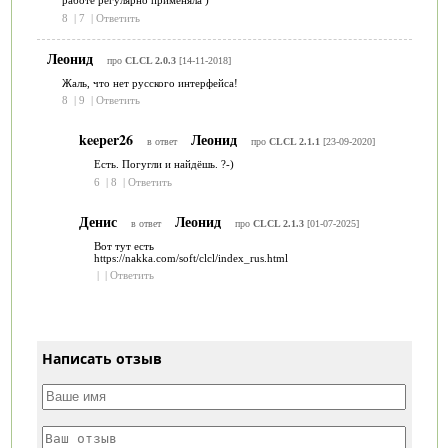
работе регулярно применяла )
8
|
7
|
Ответить
Леонид
про
CLCL 2.0.3
[14-11-2018]
Жаль, что нет русского интерфейса!
8
|
9
|
Ответить
keeper26
Леонид
в ответ
про
CLCL 2.1.1
[23-09-2020]
Есть. Погугли и найдёшь. ?-)
6
|
8
|
Ответить
Денис
Леонид
в ответ
про
CLCL 2.1.3
[01-07-2025]
Вот тут есть
https://nakka.com/soft/clcl/index_rus.html
|
|
Ответить
Написать отзыв