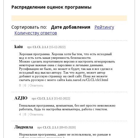
Распределение оценок программы
Сортировать по:
Дате добавления
Рейтингу
Количеству ответов
kaiu
про
CLCL 2.1.1
[15-12-2022]
Хорошая программа. Хороша хотя бы тем, что есть исходный
код и есть хоть какая уверенность безопасности.
Можно сделать портативную версию и настроить игнорировать
некоторые важные окна с паролями и личными данными.
Русификации не было, но может и будет, так как я все сделал и
исходный код выслал автору. Так что ждите, может автор
добавит и русскую страницу на свой сайт. Пока же можете
скачать русскую с моего сайта kaiu.narod.ru/CLCL/clcl.html
8
|
6
|
Ответить
AZJIO
про
CLCL 2.1.1
[15-02-2022]
Гениальная программка, компактная, без неё просто невозможно
работать, будь то настройка компьютера, работа с текстом.
4
|
8
|
Ответить
Людмила
про
CLCL 2.1.1
[09-05-2020]
Нормальная программка, давно не использовала, но раньше в