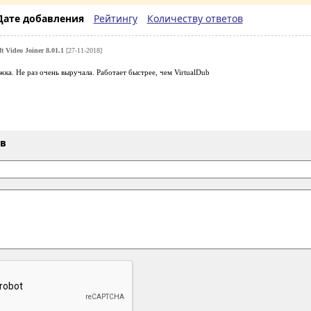
Дате добавления
Рейтингу
Количеству ответов
ft Video Joiner 8.01.1
[27-11-2018]
ка. Не раз очень выручала. Работает быстрее, чем VirtualDub
ыв