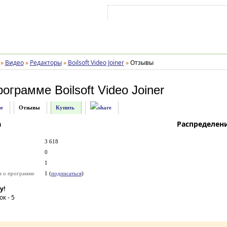
Войти на аккаунт
Зарегистрироваться
»
Видео
»
Редакторы
»
Boilsoft Video Joiner
»
Отзывы
рограмме
Boilsoft Video Joiner
е
Отзывы
Купить
а
Распределен
3 618
0
1
и о программе
1 (
подписаться
)
у!
ок -
5