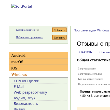
Программы
Статьи
Корзина закачек
(
0
)
Программы для Windows
Избранные программы
Отзывы о п
Категории
СКАЧАТЬ
Описани
Android
Общая статистик
macOS
iOS
Загрузок всего
Windows
Загрузок за сегодня
Кол-во комментариев
CD/DVD диски
Подписавшихся на новост
E-Mail
Оцените программ
Web разработчику
4.80
из 5, всего оцен
Аудио, Звук
Безопасность
Видео