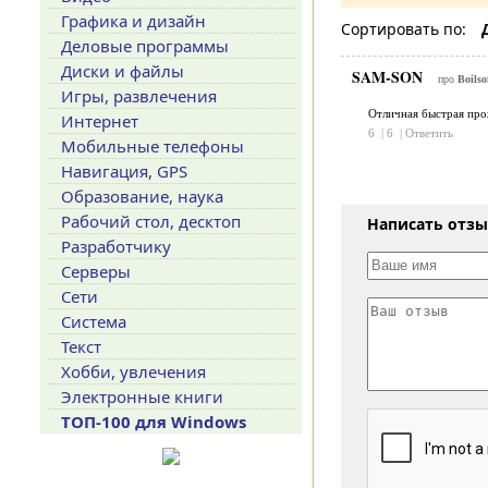
Графика и дизайн
Сортировать по:
Деловые программы
Диски и файлы
SAM-SON
про
Boilso
Игры, развлечения
Отличная быстрая прож
Интернет
6
|
6
|
Ответить
Мобильные телефоны
Навигация, GPS
Образование, наука
Рабочий стол, десктоп
Написать отз
Разработчику
Серверы
Сети
Система
Текст
Хобби, увлечения
Электронные книги
ТОП-100 для Windows