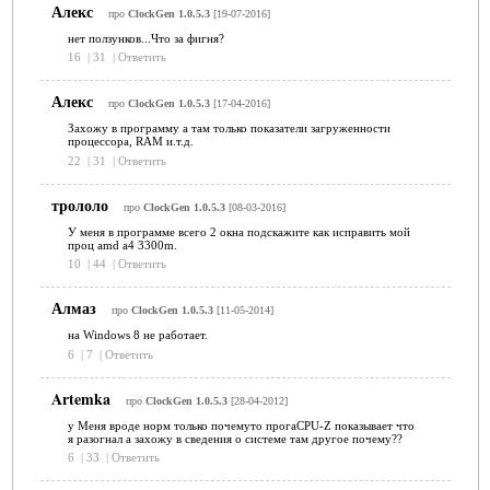
Алекс
про
ClockGen 1.0.5.3
[19-07-2016]
нет ползунков...Что за фигня?
16
|
31
|
Ответить
Алекс
про
ClockGen 1.0.5.3
[17-04-2016]
Захожу в программу а там только показатели загруженности
процессора, RAM и.т.д.
22
|
31
|
Ответить
трололо
про
ClockGen 1.0.5.3
[08-03-2016]
У меня в программе всего 2 окна подскажите как исправить мой
проц amd a4 3300m.
10
|
44
|
Ответить
Алмаз
про
ClockGen 1.0.5.3
[11-05-2014]
на Windows 8 не работает.
6
|
7
|
Ответить
Artemka
про
ClockGen 1.0.5.3
[28-04-2012]
у Меня вроде норм только почемуто прогаCPU-Z показывает что
я разогнал а захожу в сведения о системе там другое почему??
6
|
33
|
Ответить