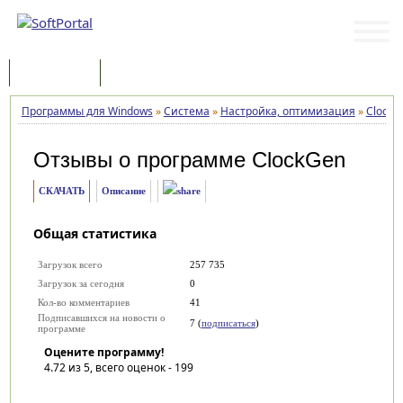
Программы
Статьи
Программы для Windows
»
Система
»
Настройка, оптимизация
»
ClockG
Отзывы о программе
ClockGen
СКАЧАТЬ
Описание
Общая статистика
Загрузок всего
257 735
Загрузок за сегодня
0
Кол-во комментариев
41
Подписавшихся на новости о
7 (
подписаться
)
программе
Оцените программу!
4.72
из 5, всего оценок -
199