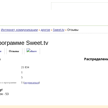
Войти на аккаунт
Зарегистрироваться
»
Интернет, коммуникации
»
другое
»
Sweet.tv
»
Отзывы
рограмме
Sweet.tv
е
Отзывы
а
Распределен
21 834
1
5
и о программе
1 (
подписаться
)
у!
ок -
53