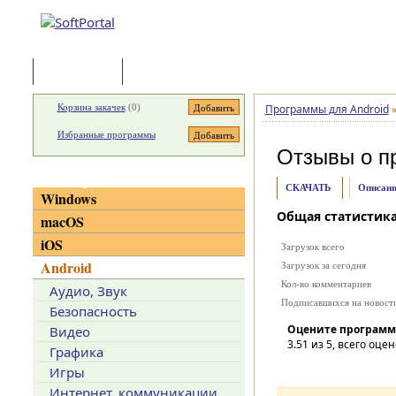
Программы
Статьи
Корзина закачек
(
0
)
Программы для Android
Избранные программы
Отзывы о п
Категории
СКАЧАТЬ
Описани
Windows
Общая статистик
macOS
iOS
Загрузок всего
Android
Загрузок за сегодня
Кол-во комментариев
Аудио, Звук
Подписавшихся на новост
Безопасность
Оцените программ
Видео
3.51
из 5, всего оцен
Графика
Игры
Интернет, коммуникации