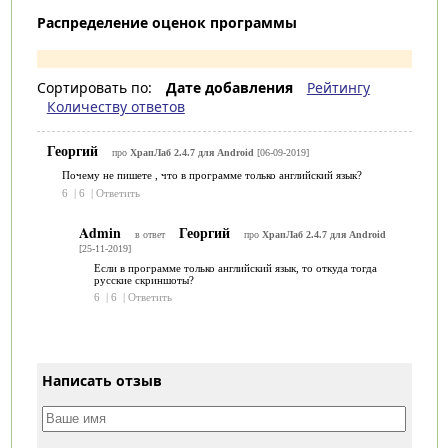
Распределение оценок программы
Сортировать по:
Дате добавления
Рейтингу
Количеству ответов
Георгий
про
ХрапЛаб 2.4.7 для Android
[06-09-2019]
Почему не пишете , что в программе только английский язык?
6
|
6
|
Ответить
Admin
Георгий
в ответ
про
ХрапЛаб 2.4.7 для Android
[25-11-2019]
Если в программе только английский язык, то откуда тогда
русские скриншоты?
6
|
6
|
Ответить
Написать отзыв