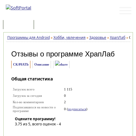
Программы
Статьи
Программы для Android
»
Хобби, увлечения
»
Здоровье
»
ХрапЛаб
»
Отз
Отзывы о программе
ХрапЛаб
СКАЧАТЬ
Описание
Общая статистика
Загрузок всего
1 115
Загрузок за сегодня
0
Кол-во комментариев
2
Подписавшихся на новости о
0 (
подписаться
)
программе
Оцените программу!
3.75
из 5, всего оценок -
4