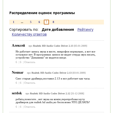
Распределение оценок программы
7
1
...
5
6
8
Сортировать по:
Дате добавления
Рейтингу
Количеству ответов
Алексей
про
Realtek HD Audio Codec Driver 2.13
[05-01-2009]
Не работает запись звука в висте, микрофон нормально, а вот все
остальное нет. В программах записи не видит откуда звук писать,
устройство "Динамики" не видится нигде.
6
|
6
|
Ответить
Nesmar
про
Realtek HD Audio Codec Driver 2.13
[03-01-2009]
Снес старые драйвера,поставил 2.13 и все работает как часы.
6
|
6
|
Ответить
serdok
про
Realtek HD Audio Codec Driver 2.12
[31-12-2008]
ребята,помогите...нет звука на компе,перепробовал кучу
драйверов для realtek hd audio,но бесполезно.ЧТО ДЕЛАТЬ?
6
|
6
|
Ответить