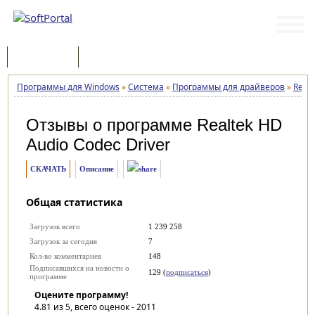
Программы
Статьи
Программы для Windows
»
Система
»
Программы для драйверов
»
Realt
Отзывы о программе
Realtek HD
Audio Codec Driver
СКАЧАТЬ
Описание
Общая статистика
Загрузок всего
1 239 258
Загрузок за сегодня
7
Кол-во комментариев
148
Подписавшихся на новости о
129 (
подписаться
)
программе
Оцените программу!
4.81
из 5, всего оценок -
2011