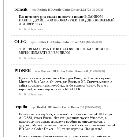
romcik
про
Realtek HD Audio Codec Driver 2.02
[28-08-2008]
Плз помогите я их ставлю на висту а пишит В ДАННОМ
ПАКЕТЕ ДРАЙВЕРОВ НЕОБНАРУЖИН ПОДДЕРЖИВАЕМЫЙ
ДРАЙВЕР чё ет
6
|
6
|
Ответить
OLEG
про
Realtek HD Audio Codec Driver 2.01
[18-08-2008]
У МЕНЯ МАТЬ P5K СТОИТ ALC883 НО НЕ КАК НЕ ХОЧЕТ
ЗВУКИ ИЗДАВАТЬ В ЧЕМ ДЕЛО?
6
|
6
|
Ответить
PIONER
про
Realtek HD Audio Codec Driver 2.0
[11-08-2008]
Нужно сначала установить Патч для Виндовс. Скачать нужно
Microsoft Bus Audio. Он есть для Висты и ХР. Скачать можно с
сайта производителя ноутбука, либо с диска (идет с буком в
коробке), можно еще и с сайта REALTEK.
6
|
6
|
Ответить
tequila
про
Realtek HD Audio Codec Driver 2.0
[03-08-2008]
Помогите пожалуйста, кто знает! Встроенная Realtek HD кодек
ALC 888, стоит Виста. Нет стандартных звуков Windows, в
некоторых игрушках звуковуха вообще не определяется, в
других работает нонально, излазил всё, скачал и поставил Realtek
HD Audio Codec Driver 1.92, та же картина. Что делать?
При установке обрати внимание: поддерживает ли твой кодек