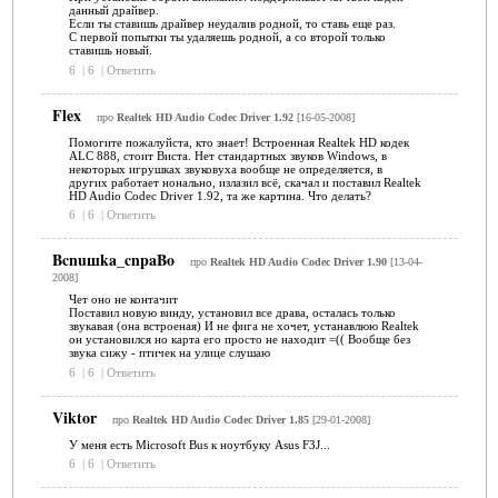
данный драйвер.
Если ты ставишь драйвер неудалив родной, то ставь еще раз.
С первой попытки ты удаляешь родной, а со второй только
ставишь новый.
6
|
6
|
Ответить
Flex
про
Realtek HD Audio Codec Driver 1.92
[16-05-2008]
Помогите пожалуйста, кто знает! Встроенная Realtek HD кодек
ALC 888, стоит Виста. Нет стандартных звуков Windows, в
некоторых игрушках звуковуха вообще не определяется, в
других работает нонально, излазил всё, скачал и поставил Realtek
HD Audio Codec Driver 1.92, та же картина. Что делать?
6
|
6
|
Ответить
Bcnuшka_cnpaBo
про
Realtek HD Audio Codec Driver 1.90
[13-04-
2008]
Чет оно не контачит
Поставил новую винду, установил все драва, осталась только
звукавая (она встроеная) И не фига не хочет, устанавлюю Realtek
он установился но карта его просто не находит =(( Вообще без
звука сижу - птичек на улице слушаю
6
|
6
|
Ответить
Viktor
про
Realtek HD Audio Codec Driver 1.85
[29-01-2008]
У меня есть Microsoft Bus к ноутбуку Аsus F3J...
6
|
6
|
Ответить