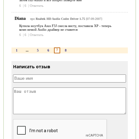
затем HD Audio и всё попрёт поверте мне
6
|
6
|
Ответить
Diana
про
Realtek HD Audio Codec Driver 1.75
[07-09-2007]
Купила ноутбук Аsus F3J снесла висту, поставила ХР - теперь
комп немой Audio драйвер не ставится
6
|
6
|
Ответить
7
1
...
5
6
8
Написать отзыв