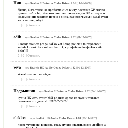
Ник
про
Realtek HD Audio Codec Driver 1.84
[11-01-2008]
Диана, была такая-же проблема снес висту поставил ХР скачал
дрова с сайта http://ru.asus.com. поставил все для ХР но звука и
модем не определялся потом с диска еще подгрузил и заработала
мать ее. попробуй.
6
|
6
|
Ответить
adik
про
Realtek HD Audio Codec Driver 1.82
[01-12-2007]
u menja stoit eta proga, tol'ko vot komp po4emu to raspoznaet
zadnie kolonki kak subwoofer.... i ja ponjatie ne imeju 4to s etim
delat'!!!
6
|
6
|
Ответить
vova
про
Realtek HD Audio Codec Driver 1.82
[01-12-2007]
skacal ustanavil rabotayet.
6
|
6
|
Ответить
Подрывник
про
Realtek HD Audio Codec Driver 1.82
[24-11-2007]
купил ПК мать стоит MSI родные дрова на звук неставятся
помогите что делать!!!!!!??????????
6
|
6
|
Ответить
alekkcc
про
Realtek HD Audio Codec Driver 1.80
[08-11-2007]
после установки виндовс, сразу нужно ставить видео драйвер а