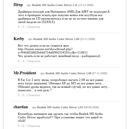
Пётр
про
Realtek HD Audio Codec Driver 2.11
[23-12-2008]
Драйверы походят для Материнок AMD.Для ABIT не подходят.А
чего в принципе искать,при покупке компа или ноутбука все
драйверы на CD прилагаются,а если не по исчите именно для
своей модели по (GOOLE)
6
|
6
|
Ответить
Kerby
про
Realtek HD Audio Codec Driver 2.08
[15-11-2008]
Вот что делать если не ставится звук
http://forum.oszone.net/showthread.php?
s=f94fd0346f2b6dd754a6f902f34191cc&t=114611
Что делать если не работает линейный вход - разбираюсь))
6
|
6
|
Ответить
Mr.President
про
Realtek HD Audio Codec Driver 2.08
[07-11-2008]
В Far Cry 2 нету звука, попробовал скачать 2.08 но все равно
нету (игра лицензия). Обновил XP до SP3 но все равно нету...
Обновил дрова видюхи, так на всякий случай, но все равно нету...
помогите... в чем дело ?
6
|
6
|
Ответить
chardan
про
Realtek HD Audio Codec Driver 2.03
[09-09-2008]
Ктонибудь напишите как зделать так чтобы Realtek HD Audio
Codec Driver заработал!!! При установке пишет что какой то
сбой!
6
|
6
|
Ответить