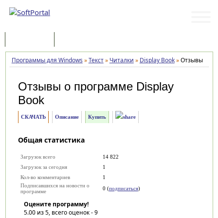
Программы
Статьи
Программы для Windows
»
Текст
»
Читалки
»
Display Book
»
Отзывы
Отзывы о программе
Display
Book
СКАЧАТЬ
Описание
Купить
Общая статистика
Загрузок всего
14 822
Загрузок за сегодня
1
Кол-во комментариев
1
Подписавшихся на новости о
0 (
подписаться
)
программе
Оцените программу!
5.00
из 5, всего оценок -
9