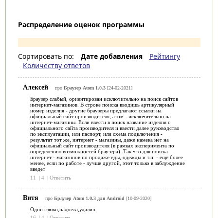
Распределение оценок программы
Сортировать по:
Дате добавления
Рейтингу
Количеству ответов
Алексей
про
Браузер Atom 1.0.3
[24-02-2021]
Браузер слабый, ориентирован исключительно на поиск сайтов
интернет-магазинов. В строке поиска вводишь артикулярный
номер изделия - другие браузеры предлагают ссылки на
официальный сайт производителя, атом - исключительно на
интернет-магазины. Если ввести в поиск название изделия с
официального сайта производителя и ввести далее руководство
по эксплуатации, или паспорт, или схема подключения -
результат тот же, интернет - магазины, даже намека нет на
официальный сайт производителя (в рамках эксперимента по
определению возможностей браузера). Так что для поиска
интернет - магазинов по продаже еды, одежды и т.п. - еще более
менее, если по работе - лучше другой, этот только в заблуждение
введет
11
|
4
|
Ответить
Витя
про
Браузер Atom 1.0.3 для Android
[10-09-2020]
Одни глюки,надоела,удалил.
16
|
4
|
Ответить