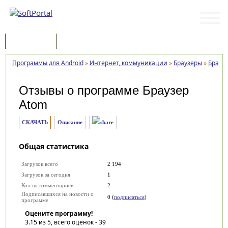
Программы
Статьи
Программы для Android
»
Интернет, коммуникации
»
Браузеры
»
Брауз
Отзывы о программе
Браузер
Atom
СКАЧАТЬ
Описание
Общая статистика
Загрузок всего
2 194
Загрузок за сегодня
1
Кол-во комментариев
2
Подписавшихся на новости о
0 (
подписаться
)
программе
Оцените программу!
3.15
из 5, всего оценок -
39