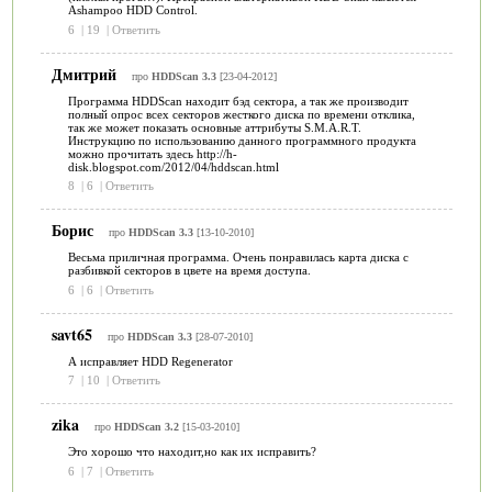
Ashampoo HDD Control.
6
|
19
|
Ответить
Дмитрий
про
HDDScan 3.3
[23-04-2012]
Программа HDDScan находит бэд сектора, а так же производит
полный опрос всех секторов жесткого диска по времени отклика,
так же может показать основные аттрибуты S.M.A.R.T.
Инструкцию по использованию данного программного продукта
можно прочитать здесь http://h-
disk.blogspot.com/2012/04/hddscan.html
8
|
6
|
Ответить
Борис
про
HDDScan 3.3
[13-10-2010]
Весьма приличная программа. Очень понравилась карта диска с
разбивкой секторов в цвете на время доступа.
6
|
6
|
Ответить
savt65
про
HDDScan 3.3
[28-07-2010]
А исправляет HDD Regenerator
7
|
10
|
Ответить
zika
про
HDDScan 3.2
[15-03-2010]
Это хорошо что находит,но как их исправить?
6
|
7
|
Ответить