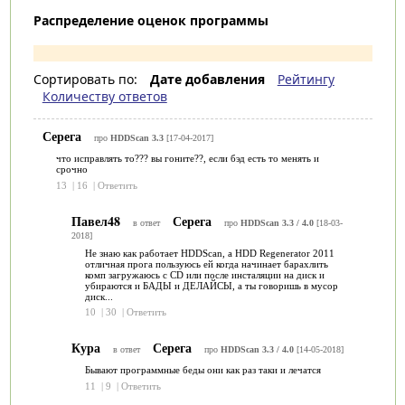
Распределение оценок программы
Сортировать по:
Дате добавления
Рейтингу
Количеству ответов
Серега
про
HDDScan 3.3
[17-04-2017]
что исправлять то??? вы гоните??, если бэд есть то менять и
срочно
13
|
16
|
Ответить
Павел48
Серега
в ответ
про
HDDScan 3.3 / 4.0
[18-03-
2018]
Не знаю как работает HDDScan, а HDD Regenerator 2011
отличная прога пользуюсь ей когда начинает барахлить
комп загружаюсь с CD или после инсталяции на диск и
убираются и БАДЫ и ДЕЛАЙСЫ, а ты говоришь в мусор
диск...
10
|
30
|
Ответить
Кура
Серега
в ответ
про
HDDScan 3.3 / 4.0
[14-05-2018]
Бывают программные беды они как раз таки и лечатся
11
|
9
|
Ответить