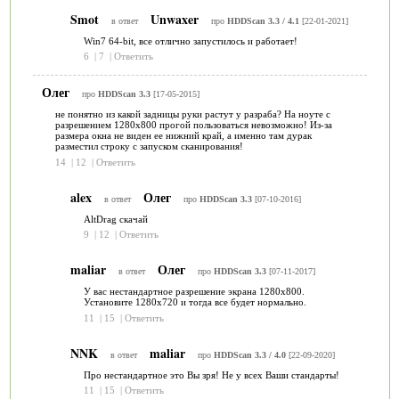
Smot
Unwaxer
в ответ
про
HDDScan 3.3 / 4.1
[22-01-2021]
Win7 64-bit, все отлично запустилось и работает!
6
|
7
|
Ответить
Олег
про
HDDScan 3.3
[17-05-2015]
не понятно из какой задницы руки растут у разраба? На ноуте с
разрешением 1280х800 прогой пользоваться невозможно! Из-за
размера окна не виден ее нижний край, а именно там дурак
разместил строку с запуском сканирования!
14
|
12
|
Ответить
alex
Олег
в ответ
про
HDDScan 3.3
[07-10-2016]
AltDrag скачай
9
|
12
|
Ответить
maliar
Олег
в ответ
про
HDDScan 3.3
[07-11-2017]
У вас нестандартное разрешение экрана 1280х800.
Установите 1280х720 и тогда все будет нормально.
11
|
15
|
Ответить
NNK
maliar
в ответ
про
HDDScan 3.3 / 4.0
[22-09-2020]
Про нестандартное это Вы зря! Не у всех Ваши стандарты!
11
|
15
|
Ответить