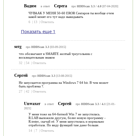
Вадим
Серега
в ответ
про
HDDScan 3.3 / 4.0
[07-04-2020]
ЧУВААК У МЕНЯ 50-60 EROR Сектаров ты вообще очем
какой менят его тут надо выкидывать
6
|
13
|
Ответить
Показать еще 1
serg
про
HDDScan 3.3
[03-09-2015]
что обозначают в SMARTE желтый треугольник с
восклицательным знаком
32
|
54
|
Ответить
Сергей
про
HDDScan 3.3
[13-08-2015]
Не запускается программа на Windows 7 64 bit. В чем может
быть проблема ?.
27
|
42
|
Ответить
Unwaxer
Сергей
в ответ
про
HDDScan 3.3 / 4.1
[21-01-
2021]
У меня тоже на 64-битной Win 7 не запустилась.
R.LAB выложили другую, более новую программу -
R.tester, скачай её. У меня запустилась и нормально
отработала. По виду функций там даже больше.
14
|
7
|
Ответить