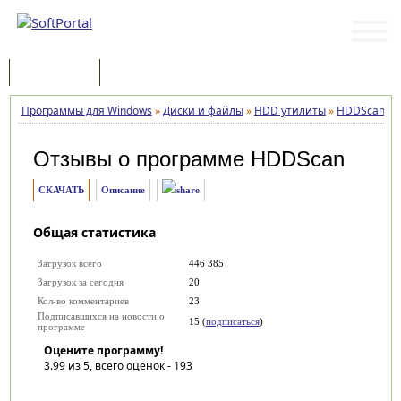
Программы
Статьи
Программы для Windows
»
Диски и файлы
»
HDD утилиты
»
HDDScan
»
Отзывы о программе
HDDScan
СКАЧАТЬ
Описание
Общая статистика
Загрузок всего
446 385
Загрузок за сегодня
20
Кол-во комментариев
23
Подписавшихся на новости о
15 (
подписаться
)
программе
Оцените программу!
3.99
из 5, всего оценок -
193