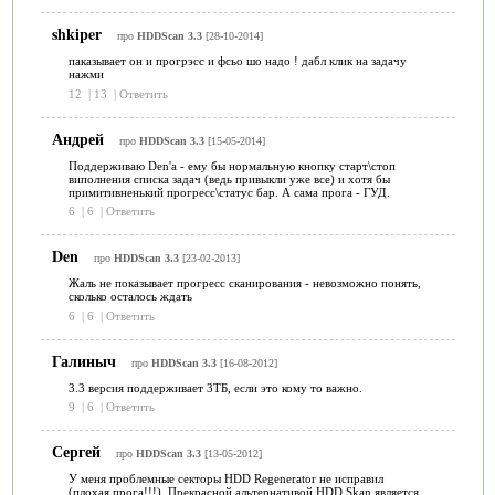
shkiper
про
HDDScan 3.3
[28-10-2014]
паказывает он и прогрэсс и фсьо шо надо ! дабл клик на задачу
нажми
12
|
13
|
Ответить
Андрей
про
HDDScan 3.3
[15-05-2014]
Поддерживаю Den'а - ему бы нормальную кнопку старт\стоп
виполнения списка задач (ведь привыкли уже все) и хотя бы
примитивненький прогресс\статус бар. А сама прога - ГУД.
6
|
6
|
Ответить
Den
про
HDDScan 3.3
[23-02-2013]
Жаль не показывает прогресс сканирования - невозможно понять,
сколько осталось ждать
6
|
6
|
Ответить
Галиныч
про
HDDScan 3.3
[16-08-2012]
3.3 версия поддерживает 3ТБ, если это кому то важно.
9
|
6
|
Ответить
Сергей
про
HDDScan 3.3
[13-05-2012]
У меня проблемные секторы HDD Regenerator не исправил
(плохая прога!!!). Прекрасной альтернативой HDD Skan является