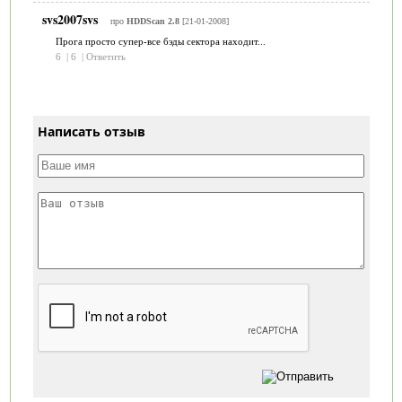
svs2007svs
про
HDDScan 2.8
[21-01-2008]
Прога просто супер-все бэды сектора находит...
6
|
6
|
Ответить
Написать отзыв