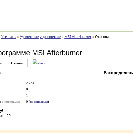
Войти на аккаунт
Зарегистрироваться
»
Утилиты
»
Удаленное управление
»
MSI Afterburner
»
Отзывы
рограмме
MSI Afterburner
е
Отзывы
а
Распределен
2 734
0
1
и о программе
0 (
подписаться
)
у!
ок -
29