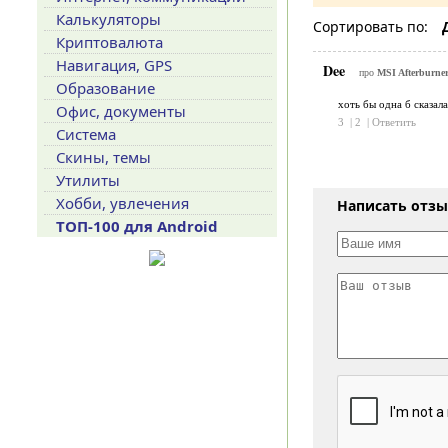
Калькуляторы
Сортировать по:
Криптовалюта
Навигация, GPS
Dee
про
MSI Afterburner
Образование
хоть бы одна б сказал
Офис, документы
3
|
2
|
Ответить
Система
Скины, темы
Утилиты
Хобби, увлечения
Написать отз
ТОП-100 для Android