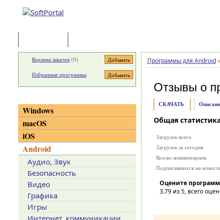
Программы
Статьи
Корзина закачек
(
0
)
Программы для Android
Избранные программы
Отзывы о п
Категории
СКАЧАТЬ
Описани
Windows
Общая статистик
macOS
iOS
Загрузок всего
Android
Загрузок за сегодня
Кол-во комментариев
Аудио, Звук
Подписавшихся на новост
Безопасность
Оцените программ
Видео
3.79
из 5, всего оцен
Графика
Игры
Интернет, коммуникации