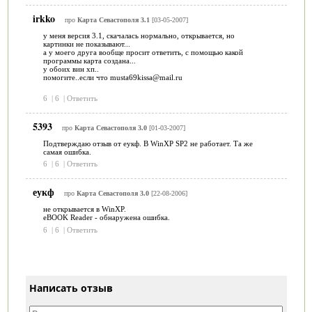
irkko
про
Карта Севастополя 3.1
[03-05-2007]
у меня версия 3.1, скачалась нормально, открывается, но
картинки не показывают...
а у моего друга вообще просит ответить, с помощью какой
программы карта создана...
у обоих вин хп..
помогите..если что musta69kissa@mail.ru
6
|
6
|
Ответить
5393
про
Карта Севастополя 3.0
[01-03-2007]
Подтверждаю отзыв от еукф. В WinXP SP2 не работает. Та же
самая ошибка.
6
|
6
|
Ответить
еукф
про
Карта Севастополя 3.0
[22-08-2006]
не открывается в WinXP.
eBOOK Reader - обнаружена ошибка.
6
|
6
|
Ответить
Написать отзыв