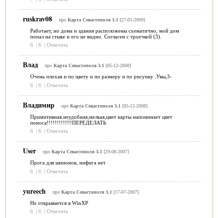
ruskrav08
про
Карта Севастополя 3.1
[27-01-2009]
Работает, но дома и здания расположены схематично, мой дом
попал на стыке и его не видно. Согласен с троечкой (3).
6
|
6
|
Ответить
Влад
про
Карта Севастополя 3.1
[05-12-2008]
Очень плохая и по цвету и по размеру и по рисунку .Увы,3-
6
|
6
|
Ответить
Владимир
про
Карта Севастополя 3.1
[05-12-2008]
Примитивная.неудобная,мелкая,цвет карты напоминает цвет
поноса!!!!!!!!!!!!!ПЕРЕДЕЛАТЬ
6
|
6
|
Ответить
User
про
Карта Севастополя 3.1
[29-08-2007]
Прога для шпионов, нифига нет
6
|
6
|
Ответить
yureech
про
Карта Севастополя 3.1
[17-07-2007]
Не открывается в WinXP
6
|
6
|
Ответить