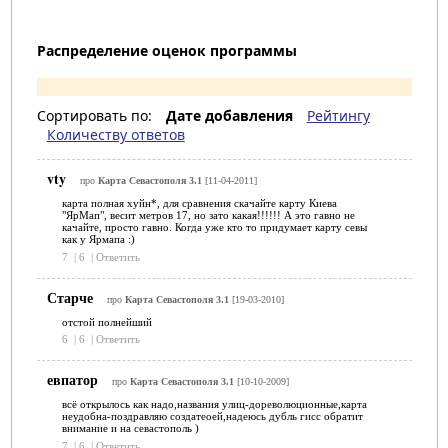
Распределение оценок программы
Сортировать по:
Дате добавления
Рейтингу
Количеству ответов
vty
про
Карта Севастополя 3.1
[11-04-2011]
карта полная хуйн*, для сравнения скачайте карту Киева
"ЯрМап", весит метров 17, но зато какая!!!!!! А это гавно не
качайте, просто гавно. Когда уже кто то придумает карту севы
как у Ярмапа :)
7
|
6
|
Ответить
Старче
про
Карта Севастополя 3.1
[19-03-2010]
отстой полнейший
6
|
6
|
Ответить
евпатор
про
Карта Севастополя 3.1
[10-10-2009]
всё открылось как надо,названия улиц-дореволюционные,карта
неудобна-поздравляю создатеоей,надеюсь дубль гисс обратит
внимание и на севастополь )
7
|
6
|
Ответить