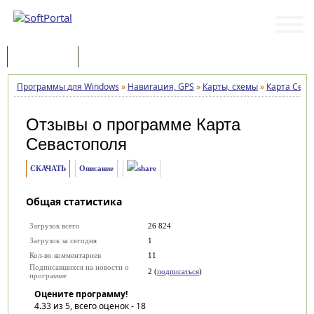
Программы
Статьи
Программы для Windows
»
Навигация, GPS
»
Карты, схемы
»
Карта Сева
Отзывы о программе
Карта
Севастополя
СКАЧАТЬ
Описание
Общая статистика
Загрузок всего
26 824
Загрузок за сегодня
1
Кол-во комментариев
11
Подписавшихся на новости о
2 (
подписаться
)
программе
Оцените программу!
4.33
из 5, всего оценок -
18