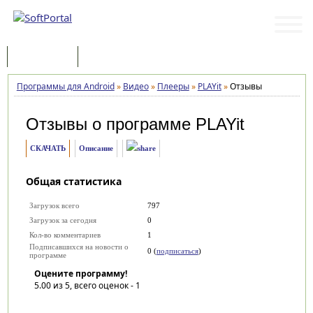
Программы
Статьи
Программы для Android
»
Видео
»
Плееры
»
PLAYit
»
Отзывы
Отзывы о программе
PLAYit
СКАЧАТЬ
Описание
Общая статистика
Загрузок всего
797
Загрузок за сегодня
0
Кол-во комментариев
1
Подписавшихся на новости о
0 (
подписаться
)
программе
Оцените программу!
5.00
из 5, всего оценок -
1