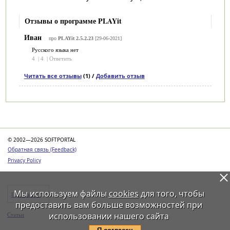
Отзывы о программе PLAYit
Иван
про
PLAYit 2.5.2.23
[29-06-2021]
Русского языка нет
4
|
4
|
Ответить
Читать все отзывы
(1) /
Добавить отзыв
Категории
© 2002—2026 SOFTPORTAL
Обратная связь (Feedback)
Privacy Policy
Мы используем файлы
cookies
для того, чтобы
Программы
предоставить вам больше возможностей при
использовании нашего сайта
Статьи