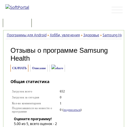
Программы
Статьи
Программы для Android
»
Хобби, увлечения
»
Здоровье
»
Samsung Healt
Отзывы о программе
Samsung
Health
СКАЧАТЬ
Описание
Общая статистика
Загрузок всего
652
Загрузок за сегодня
0
Кол-во комментариев
1
Подписавшихся на новости о
0 (
подписаться
)
программе
Оцените программу!
5.00
из 5, всего оценок -
2