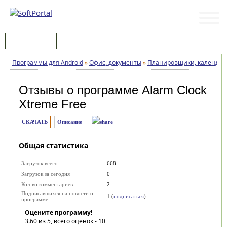
Программы
Статьи
Программы для Android
»
Офис, документы
»
Планировщики, календарь
Отзывы о программе
Alarm Clock
Xtreme Free
СКАЧАТЬ
Описание
Общая статистика
Загрузок всего
668
Загрузок за сегодня
0
Кол-во комментариев
2
Подписавшихся на новости о
1 (
подписаться
)
программе
Оцените программу!
3.60
из 5, всего оценок -
10