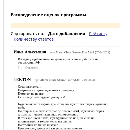
Распределение оценок программы
Сортировать по:
Дате добавления
Рейтингу
Количеству ответов
Илья Алексеевич
про
Alarm Clock Xtreme Free 7.8.0
[07-04-2024]
Взгляды разработчиков не дают приложению работать на
территории РФ
3
|
|
Ответить
TEKTON
про
Alarm Clock Xtreme Free 7.1.0
[17-01-2023]
Странные дела...
Накрылись старые наушники к телефону.
Поменял на новые.
Сегодня утром чудом проснулся!
Будильник на телефоне сработал, но звук только через наушники
идёт.
На старых (на всех которые до этого были), звук шёл и через
динамик, и через наушники, одновременно.
В этих же наушниках, звук будильника из динамика не
проигрывает, а только через наушники.
Настройки не менял никакие.
Просмотрел, вроде всё как раньше настроено.