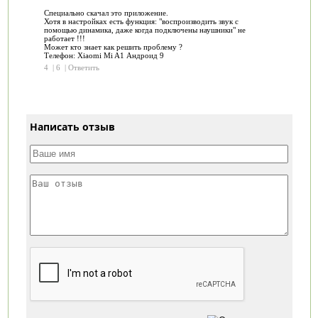
Специально скачал это приложение.
Хотя в настройках есть функция: "воспроизводить звук с
помощью динамика, даже когда подключены наушники" не
работает !!!
Может кто знает как решить проблему ?
Телефон: Xiaomi Mi A1 Андроид 9
4
|
6
|
Ответить
Написать отзыв