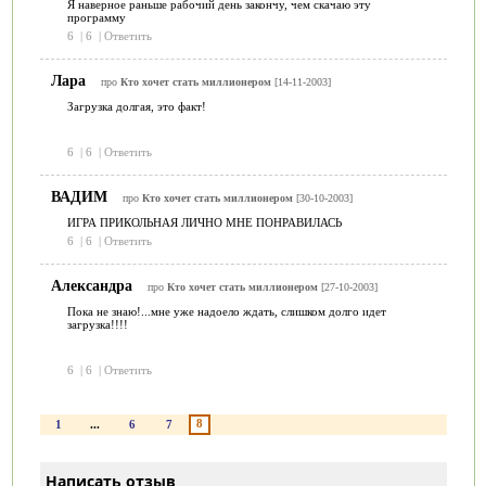
Я наверное раньше рабочий день закончу, чем скачаю эту
программу
6
|
6
|
Ответить
Лара
про
Кто хочет стать миллионером
[14-11-2003]
Загрузка долгая, это факт!
6
|
6
|
Ответить
ВАДИМ
про
Кто хочет стать миллионером
[30-10-2003]
ИГРА ПРИКОЛЬНАЯ ЛИЧНО МНЕ ПОНРАВИЛАСЬ
6
|
6
|
Ответить
Александра
про
Кто хочет стать миллионером
[27-10-2003]
Пока не знаю!...мне уже надоело ждать, слишком долго идет
загрузка!!!!
6
|
6
|
Ответить
8
1
...
6
7
Написать отзыв