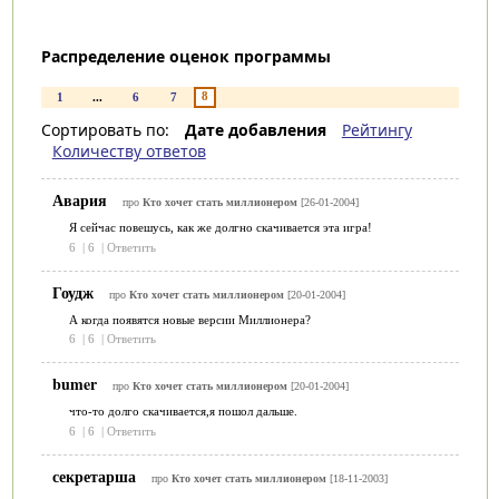
Распределение оценок программы
8
1
...
6
7
Сортировать по:
Дате добавления
Рейтингу
Количеству ответов
Авария
про
Кто хочет стать миллионером
[26-01-2004]
Я сейчас повешусь, как же долгно скачивается эта игра!
6
|
6
|
Ответить
Гоудж
про
Кто хочет стать миллионером
[20-01-2004]
А когда появятся новые версии Миллионера?
6
|
6
|
Ответить
bumer
про
Кто хочет стать миллионером
[20-01-2004]
что-то долго скачивается,я пошол дальше.
6
|
6
|
Ответить
секретарша
про
Кто хочет стать миллионером
[18-11-2003]