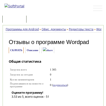
Программы
Статьи
Программы для Android
»
Офис, документы
»
Редакторы текста
»
Wordp
Отзывы о программе
Wordpad
СКАЧАТЬ
Описание
Общая статистика
Загрузок всего
1 305
Загрузок за сегодня
0
Кол-во комментариев
1
Подписавшихся на новости о
0 (
подписаться
)
программе
Оцените программу!
3.53
из 5, всего оценок -
51