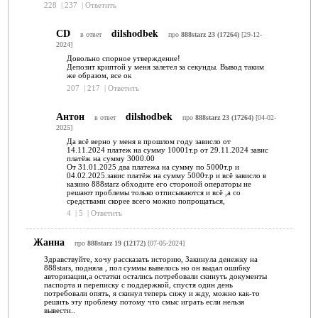
228
|
237
|
Ответить
СD
dilshodbek
в ответ
про
888starz 23 (17264)
[29-12-
2024]
Довольно спорное утверждение!
Депозит криптой у меня залетел за секунды. Вывод таким
же образом, все ок
207
|
217
|
Ответить
Антон
dilshodbek
в ответ
про
888starz 23 (17264)
[04-02-
2025]
Да всё верно у меня в прошлом году зависло от
14.11.2024 платеж на сумму 10001т.р от 29.11.2024 завис
платёж на сумму 3000.00
От 31.01.2025 два платежа на сумму по 5000т.р и
04.02.2025.завис платёж на сумму 5000т.р и всё зависло в
казино 888starz обходите его стороной операторы не
решают проблемы только отписываются и всё ,а со
средствами скорее всего можно попрощаться,
4
|
5
|
Ответить
Жанна
про
888starz 19 (12172)
[07-05-2024]
Здравствуйте, хочу рассказать историю, Закинула денежку на
888stars, подняла , пол суммы вывелось но он выдал ошибку
авторизации,а остатки остались потребовали скинуть документы
паспорта и переписку с поддержкой, спустя один день
потребовали опять, я скинул теперь сижу и жду, можно как-то
решить эту проблему потому что смыс играть если нельзя
вывести..