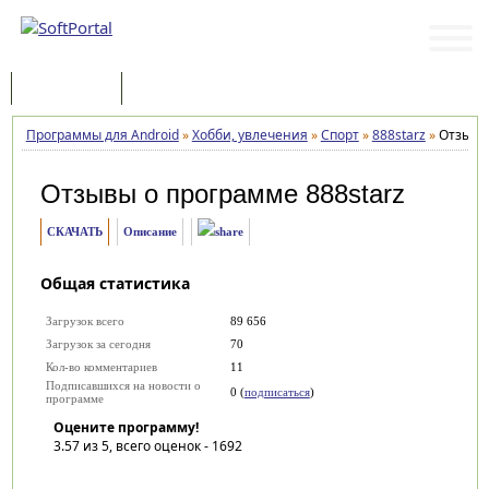
Программы
Статьи
Программы для Android
»
Хобби, увлечения
»
Спорт
»
888starz
»
Отзывы
Отзывы о программе
888starz
СКАЧАТЬ
Описание
Общая статистика
Загрузок всего
89 656
Загрузок за сегодня
70
Кол-во комментариев
11
Подписавшихся на новости о
0 (
подписаться
)
программе
Оцените программу!
3.57
из 5, всего оценок -
1692