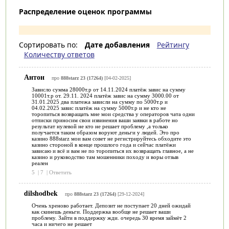
Распределение оценок программы
Сортировать по:
Дате добавления
Рейтингу
Количеству ответов
Антон
про
888starz 23 (17264)
[04-02-2025]
Зависло сумма 28000т.р от 14.11.2024 платёж завис на сумму
10001т.р от. 29.11. 2024 платёж завис на сумму 3000.00 от
31.01.2025 два платежа зависли на сумму по 5000т.р и
04.02.2025 завис платёж на сумму 5000т.р и не кто не
торопиться возвращать мне мои средства у операторов чата одни
отписки приносим свои извинения ваши заявки в работе но
результат нулевой не кто не решает проблему ,а только
получается таким образом воруют деньги у людей. Это про
казино 888starz мои вам совет не регистрируйтесь обходите это
казино стороной в конце прошлого года и сейчас платёжи
зависаю и всё и вам не по торопиться их возвращать главное, а не
казино и руководство там мошенники походу и воры отзыв
реален
5
|
7
|
Ответить
dilshodbek
про
888starz 23 (17264)
[29-12-2024]
Очень хреново работает. Депозит не поступает 20 дней ожидай
как скинешь деньги. Поддержка вообще не решает ваши
проблему. Зайти в поддержку жди. очередь 30 время займёт 2
часа и ничего не решает