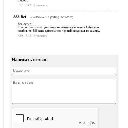
SPL888
637
|
543
|
Ответить
888 Bet
про
888starz 14 (8516)
[15-09-2023]
Все супер!
Если по каким-то причинам не можете ставить в 1xbet или
мелбет, то 888starz однозначно первый кандидат на замену.
559
|
593
|
Ответить
Написать отзыв