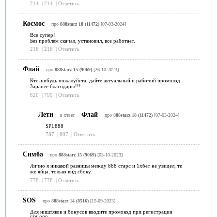
214
|
214
|
Ответить
Космос
про
888starz 18 (11472)
[07-03-2024]
Все супер!
Без проблем скачал, установил, все работает.
216
|
216
|
Ответить
Флай
про
888starz 15 (9069)
[26-10-2023]
Кто-нибудь пожалуйста, дайте актуальный и рабочий промокод.
Заранее благодарю!!!
820
|
799
|
Ответить
Лети
Флай
в ответ
про
888starz 18 (11472)
[07-03-2024]
SPL888
787
|
807
|
Ответить
Симба
про
888starz 15 (9069)
[03-10-2023]
Лично я никакой разницы между 888 старс и 1хбет не увидел, те
же яйца, только вид сбоку.
778
|
778
|
Ответить
SOS
про
888starz 14 (8516)
[15-09-2023]
Для ништяков и бонусов вводите промокод при регистрации