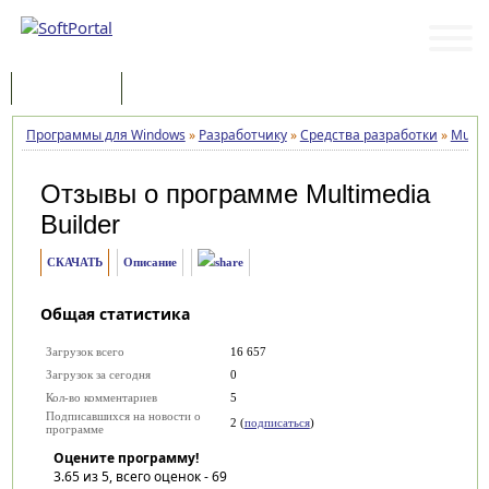
Программы
Статьи
Программы для Windows
»
Разработчику
»
Средства разработки
»
Multi
Отзывы о программе
Multimedia
Builder
СКАЧАТЬ
Описание
Общая статистика
Загрузок всего
16 657
Загрузок за сегодня
0
Кол-во комментариев
5
Подписавшихся на новости о
2 (
подписаться
)
программе
Оцените программу!
3.65
из 5, всего оценок -
69