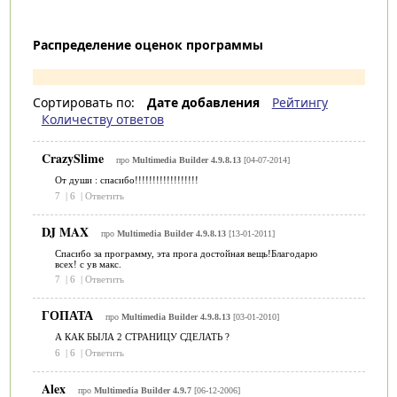
Распределение оценок программы
Сортировать по:
Дате добавления
Рейтингу
Количеству ответов
CrazySlime
про
Multimedia Builder 4.9.8.13
[04-07-2014]
От души : спасибо!!!!!!!!!!!!!!!!!!
7
|
6
|
Ответить
DJ MAX
про
Multimedia Builder 4.9.8.13
[13-01-2011]
Спасибо за программу, эта прога достойная вещь!Благодарю
всех! с ув макс.
7
|
6
|
Ответить
ГОПАТА
про
Multimedia Builder 4.9.8.13
[03-01-2010]
А КАК БЫЛА 2 СТРАНИЦУ СДЕЛАТЬ ?
6
|
6
|
Ответить
Alex
про
Multimedia Builder 4.9.7
[06-12-2006]