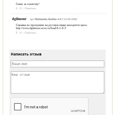
Сенкс за ссылочку!
6
|
6
|
Ответить
dgilmour
про
Multimedia Builder 4.9.7
[23-06-2006]
Справка по программе на русском языке находится здесь:
http://www.dgilmour.ucoz.ru/load/4-1-0-3
6
|
6
|
Ответить
Написать отзыв