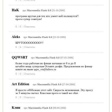
HaK
про
Macromedia Flash 8.0
[31-10-2006]
програма крутая для тех кто умеет ней ползовутся!!
прога супер советую!
6
|
6
|
Ответить
Aleks
про
Macromedia Flash 8.0
[22-10-2006]
КРУТООООООООО!!!
6
|
6
|
Ответить
QQWSRT
про
Macromedia Flash 8.0
[07-05-2006]
более года работаю во флеше начиная от 6 и до 8
качайте вещь суперская Оставте делфи. Предложения по флешу
шлите на мыло qqw_vts@inbox.ru
6
|
6
|
Ответить
Art Edition
про
Macromedia Flash 8.0
[27-04-2006]
Я просто обббожаю этот сайт. Скорость мгновенная. Эту прогу
за 3 минуты скачал. Классная прога и такой же сйат.
6
|
6
|
Ответить
Клин
про
Macromedia Flash 8.0
[09-04-2006]