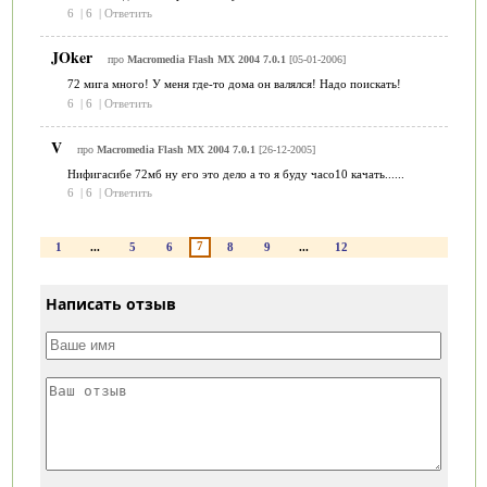
6
|
6
|
Ответить
JOker
про
Macromedia Flash MX 2004 7.0.1
[05-01-2006]
72 мига много! У меня где-то дома он валялся! Надо поискать!
6
|
6
|
Ответить
V
про
Macromedia Flash MX 2004 7.0.1
[26-12-2005]
Нифигасибе 72мб ну его это дело а то я буду часо10 качать......
6
|
6
|
Ответить
7
1
...
5
6
8
9
...
12
Написать отзыв