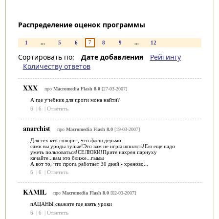
Распределение оценок программы
7
1
...
5
6
8
9
...
12
Сортировать по:
Дате добавления
Рейтингу
Количеству ответов
XXX
про
Macromedia Flash 8.0
[27-03-2007]
А где учебник для проги мона найти?
6
|
6
|
Ответить
anarchist
про
Macromedia Flash 8.0
[19-03-2007]
Для тех кто говорит, что флєш дерьмо:
сами вы уроды тупые!Это вам не игры шпилять!Ею еще надо
уметь пользоваться!СЕЛЮКИ!Прите нахрен парнуху
качайте...вам это ближе...гыыы
А вот то, что прога работает 30 дней - хреново...
6
|
6
|
Ответить
KAMIL
про
Macromedia Flash 8.0
[02-03-2007]
пАЦАНЫ скажите где взять уроки
6
|
6
|
Ответить