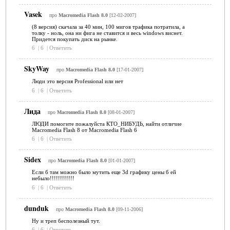
Vasek
про
Macromedia Flash 8.0
[12-02-2007]
(8 версия) скачала за 40 мин, 100 мигов трафика потратила, а
толку - ноль, она ни фига не ставится и весь windows виснет.
Придется покупать диск на рынке.
6
|
6
|
Ответить
SkyWay
про
Macromedia Flash 8.0
[17-01-2007]
Люди это версия Professional или нет
6
|
6
|
Ответить
Лида
про
Macromedia Flash 8.0
[08-01-2007]
ЛЮДИ помогите пожалуйста КТО_НИБУДЬ, найти отличие
Macromedia Flash 8 от Macromedia Flash 6
6
|
6
|
Ответить
Sidex
про
Macromedia Flash 8.0
[01-01-2007]
Если б там можно было мутить еще 3d графику цены б ей
небыло!!!!!!!!!!!!
6
|
6
|
Ответить
dunduk
про
Macromedia Flash 8.0
[09-11-2006]
Ну и треп бесполезный тут.
6
|
6
|
Ответить