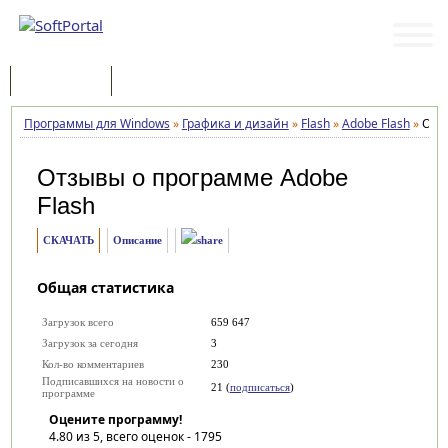
Программы
Статьи
Программы для Windows
»
Графика и дизайн
»
Flash
»
Adobe Flash
»
Отз
Отзывы о программе
Adobe
Flash
СКАЧАТЬ
Описание
Общая статистика
Загрузок всего
659 647
Загрузок за сегодня
3
Кол-во комментариев
230
Подписавшихся на новости о
21 (
подписаться
)
программе
Оцените программу!
4.80
из 5, всего оценок -
1795