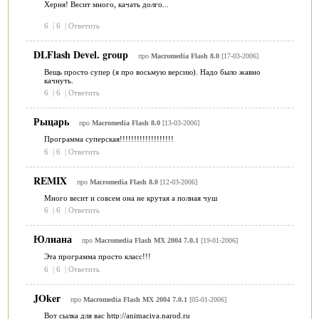
Херня! Весит много, качать долго...
6
|
6
|
Ответить
DLFlash Devel. group
про
Macromedia Flash 8.0
[17-03-2006]
Вещь просто супер (я про восьмую версию). Надо было жавно
качнуть.
6
|
6
|
Ответить
Рыцарь
про
Macromedia Flash 8.0
[13-03-2006]
Программа суперская!!!!!!!!!!!!!!!!!!!
6
|
6
|
Ответить
REMIX
про
Macromedia Flash 8.0
[12-03-2006]
Много весит и совсем она не крутая а полная чуш
6
|
6
|
Ответить
Юлиана
про
Macromedia Flash MX 2004 7.0.1
[19-01-2006]
Эта программа просто класс!!!
6
|
6
|
Ответить
JOker
про
Macromedia Flash MX 2004 7.0.1
[05-01-2006]
Вот сылка для вас http://animaciya.narod.ru