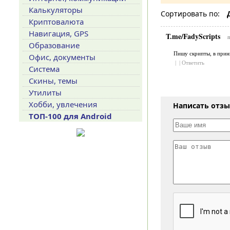
Калькуляторы
Сортировать по:
Криптовалюта
Навигация, GPS
T.me/FadyScripts
Образование
Пишу скрипты, в прин
Офис, документы
|
|
Ответить
Система
Скины, темы
Утилиты
Хобби, увлечения
Написать отз
ТОП-100 для Android