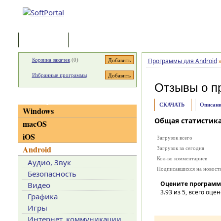
Программы
Статьи
Корзина закачек
(
0
)
Программы для Android
Избранные программы
Отзывы о п
Категории
СКАЧАТЬ
Описани
Windows
Общая статистик
macOS
iOS
Загрузок всего
Android
Загрузок за сегодня
Кол-во комментариев
Аудио, Звук
Подписавшихся на новост
Безопасность
Оцените программ
Видео
3.93
из 5, всего оцен
Графика
Игры
Интернет, коммуникации