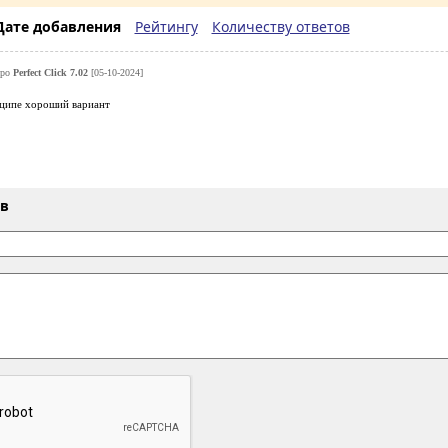
Дате добавления
Рейтингу
Количеству ответов
про
Perfect Click 7.02
[05-10-2024]
ципе хороший вариант
ыв