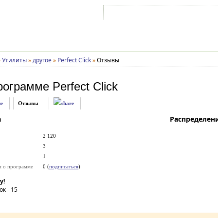
Войти на аккаунт
Зарегистрироваться
»
Утилиты
»
другое
»
Perfect Click
»
Отзывы
рограмме
Perfect Click
е
Отзывы
а
Распределен
2 120
3
1
и о программе
0 (
подписаться
)
у!
ок -
15