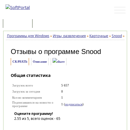
Программы
Статьи
Программы для Windows
»
Игры, развлечения
»
Карточные
»
Snood
»
От
Отзывы о программе
Snood
СКАЧАТЬ
Описание
Общая статистика
Загрузок всего
5 657
Загрузок за сегодня
0
Кол-во комментариев
1
Подписавшихся на новости о
1 (
подписаться
)
программе
Оцените программу!
2.55
из 5, всего оценок -
65