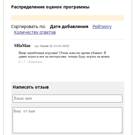
Распределение оценок программы
Сортировать по:
Дате добавления
Рейтингу
Количеству ответов
SHaMan
про
Snood 21
[10-06-2009]
Ваще зашибенная игрушка! Очень классно время убивает. Я
давно играл в нее на мотороллке. теперь буду играть на компе
6
|
7
|
Ответить
Написать отзыв