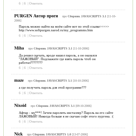
6
|
6
|
Ответить
PURGEN Автор проги
про
Сборник JAVASCRIPTS 3.1
[11-10-
2006]
Пароль можно найти на моём сайте вот по этой ссылке>>>>>
http://www.softpurgen.narod.ru/my_programms.htm
6
|
6
|
Ответить
Miha
про
Сборник JAVASCRIPTS 3.1
[11-10-2006]
Да решил скачать, вроде нашол пароль, а он оказался
"ЛАЖОВЫЙ". Подскажите где взять пароль чтоб он
работал????????
6
|
6
|
Ответить
maze
про
Сборник JAVASCRIPTS 3.1
[10-10-2006]
а где получить пароль для этой программе???
6
|
6
|
Ответить
Nixoid
про
Сборник JAVASCRIPTS 3.1
[09-10-2006]
Афтар - му***! Зачем паролить инсталлер? Пароль на его сайте
ЛАЖОВЫЙ! Никогда больше я не скачаю софт этого пургена. :(
6
|
6
|
Ответить
Nick
про
Сборник JAVASCRIPTS 1.0
[13-07-2006]