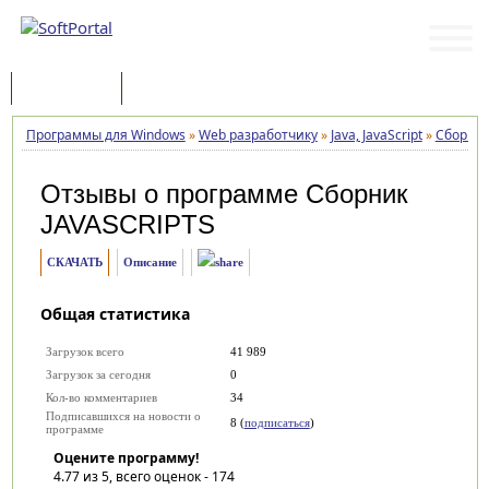
Программы
Статьи
Программы для Windows
»
Web разработчику
»
Java, JavaScript
»
Сборник
Отзывы о программе
Сборник
JAVASCRIPTS
СКАЧАТЬ
Описание
Общая статистика
Загрузок всего
41 989
Загрузок за сегодня
0
Кол-во комментариев
34
Подписавшихся на новости о
8 (
подписаться
)
программе
Оцените программу!
4.77
из 5, всего оценок -
174