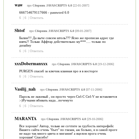
waw
про
Сборник JAVASCRIPTS 6.0
[22-01-2007]
666754679117666 - password 6.0
6
|
6
|
Ответить
Shtof
про
Сборник JAVASCRIPTS 6.0
[09-01-2007]
Балин!!! Да выче совсем штоль??? Ясно же прописан адрес где
взять!! Только Аффтар действительно му***..... только по
дизайну
6
|
6
|
Ответить
xxxDobermanxxx
про
Сборник JAVASCRIPTS 6.0
[19-12-2006]
PURGEN спасиб за ключик кланная про я в восторге
6
|
6
|
Ответить
Vasilij_nah
про
Сборник JAVASCRIPTS 4.0
[07-11-2006]
Пароль не лажевый , он просто через Ctrl-C Ctrl-V не вставляется
:-)Ручками вбивать нада...почемуто
6
|
6
|
Ответить
MARANTA
про
Сборник JAVASCRIPTS 4.0
[29-10-2006]
Все хорошо! Автор, только не сочтите за грубость интерефейс
Вашего сайта очень "бъет" по глазам, аж больно, и в самой проге
не надо так много цвета и мигания! а вцелом прога очень
хорошая! Спасибо!