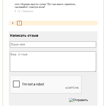
этот сборник просто супер !Тут так много скриптов ,
скачивайте! советую всем!
6
|
6
|
Ответить
2
1
Написать отзыв