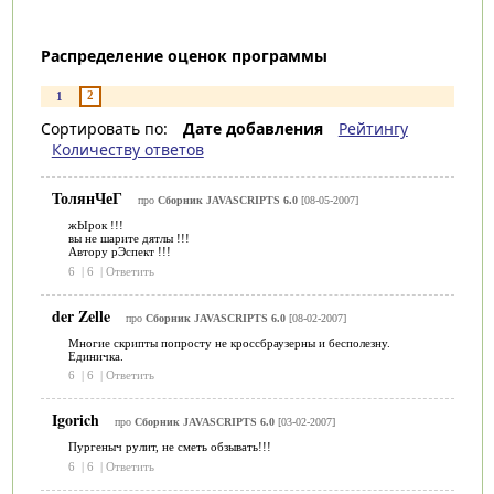
Распределение оценок программы
2
1
Сортировать по:
Дате добавления
Рейтингу
Количеству ответов
ТолянЧеГ
про
Сборник JAVASCRIPTS 6.0
[08-05-2007]
жЫрок !!!
вы не шарите дятлы !!!
Автору рЭспект !!!
6
|
6
|
Ответить
der Zelle
про
Сборник JAVASCRIPTS 6.0
[08-02-2007]
Многие скрипты попросту не кроссбраузерны и бесполезну.
Единичка.
6
|
6
|
Ответить
Igorich
про
Сборник JAVASCRIPTS 6.0
[03-02-2007]
Пургеныч рулит, не сметь обзывать!!!
6
|
6
|
Ответить