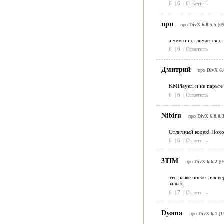
6
|
6
|
Ответить
прп
про
DivX 6.8.5.5
[09
а чем он отличается от
6
|
6
|
Ответить
Дмитрий
про
DivX 6.
KMPlayer, и не парьте
6
|
6
|
Ответить
Nibiru
про
DivX 6.8.0.
Отличный кодек! Похо
6
|
6
|
Ответить
3TIM
про
DivX 6.6.2
[0
это разве послетняя ве
залью__
6
|
7
|
Ответить
Dyoma
про
DivX 6.1
[1