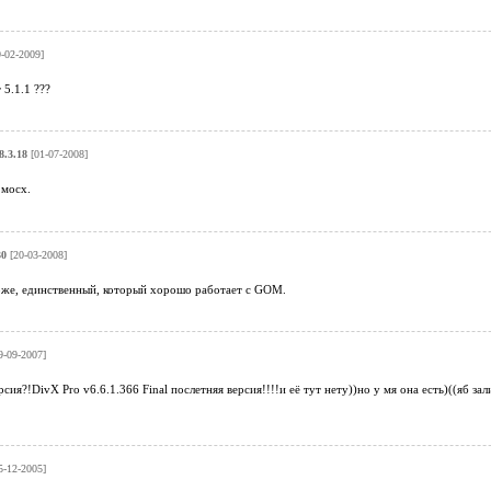
-02-2009]
 5.1.1 ???
8.3.18
[01-07-2008]
 мосх.
30
[20-03-2008]
же, единственный, который хорошо работает с GOM.
9-09-2007]
рсия?!DivX Pro v6.6.1.366 Final послетняя версия!!!!и её тут нету))но у мя она есть)((яб з
5-12-2005]