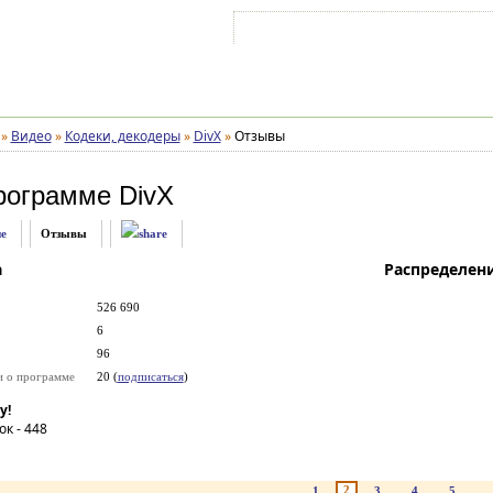
Войти на аккаунт
Зарегистрироваться
»
Видео
»
Кодеки, декодеры
»
DivX
»
Отзывы
рограмме
DivX
е
Отзывы
а
Распределен
526 690
6
96
и о программе
20 (
подписаться
)
у!
ок -
448
2
1
3
4
5