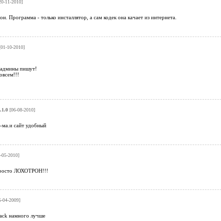
0-11-2010]
он. Программа - только инсталлятор, а сам кодек она качает из интернета.
01-10-2010]
 админы пишут!
овсем!!!
.1.0
[06-08-2010]
-ма.и сайт удобный
-05-2010]
просто ЛОХОТРОН!!!
-04-2009]
ack намного лучше