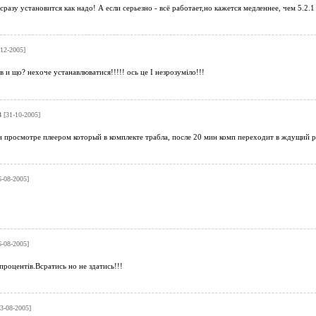
,сразу установится как надо! А если серьезно - всё работает,но кажется медленнее, чем 5.2
12-2005]
в и що? нехоче устанавлюватися!!!!! ось це І незрозуміло!!!
3
[31-10-2005]
и просмотре плеером который в комплекте трабла, после 20 мин комп переходит в ждущий ре
-08-2005]
-08-2005]
 процентів.Всратись но не здатись!!!
3-08-2005]