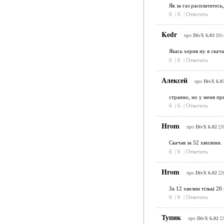
Як за газ расплатитесь
6
|
6
|
Ответить
Kedr
про
DivX 6.03
[05-
Якась херня ну я скача
6
|
6
|
Ответить
Алексей
про
DivX 6.0
странно, но у меня пр
6
|
6
|
Ответить
Hrom
про
DivX 6.02
[26
Скачав за 52 хвилини.
6
|
6
|
Ответить
Hrom
про
DivX 6.02
[26
За 12 хвелин тількі 20
6
|
6
|
Ответить
Тупик
про
DivX 6.02
[2