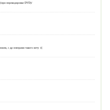
.1 (при перекодировке DVD)/
жим, с др плеерами такого нету :((