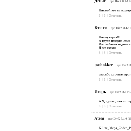
Денис
про
DivX 8.1.1
[2
Никакой это не лохотр
6
|
6
|
Ответить
Кто то
про
DivX 8.1.1
[
Пипец херня!!!!
А круто наверно сами
Или чайники медные с
Я все сказал.
6
|
6
|
Ответить
pashokker
про
DivX 8
спасибо хорошая прог
6
|
6
|
Ответить
Игорь
про
DivX 8.0
[15
А Я, думаю, что это 
6
|
6
|
Ответить
Atem
про
DivX 7.1.0
[15
K-Lite_Mega_Codec_P