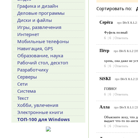
Графика и дизайн
Сортировать по:
Деловые программы
Диски и файлы
Серёга
про
DivX 8.1.2
Игры, развлечения
Фуфель полный
Интернет
6
|
6
|
Ответить
Мобильные телефоны
Навигация, GPS
Пётр
про
DivX 8.1.2
[09
Образование, наука
хрень, она даже не ус
Рабочий стол, десктоп
6
|
6
|
Ответить
Разработчику
Серверы
SiSKI
про
DivX 8.1.2
[0
Сети
ГОВНО!
Система
6
|
6
|
Ответить
Текст
Хобби, увлечения
Алла
про
DivX 8.1.1
[28
Электронные книги
Объясните лоху, что д
ТОП-100 для Windows
выдает что-то по-англ
6
|
6
|
Ответить