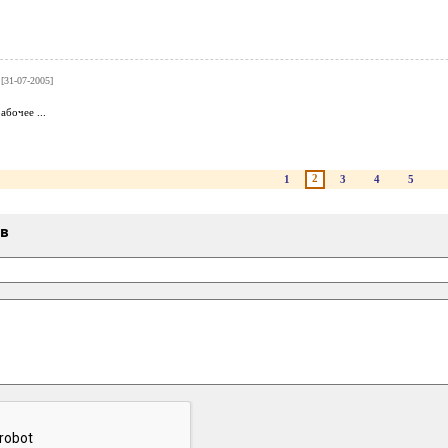
[31-07-2005]
абочее ...
2
1
3
4
5
ыв