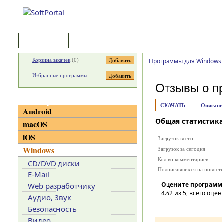
Программы
Статьи
Корзина закачек
(
0
)
Программы для Windows
Избранные программы
Отзывы о п
Категории
СКАЧАТЬ
Описани
Android
Общая статистик
macOS
iOS
Загрузок всего
Windows
Загрузок за сегодня
Кол-во комментариев
CD/DVD диски
Подписавшихся на новост
E-Mail
Оцените программ
Web разработчику
4.62
из 5, всего оцен
Аудио, Звук
Безопасность
Видео