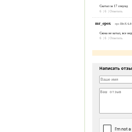
Скачал за 17 секунд
6
|
6
|
Ответить
mr_epox
про
DivX 6.0
Скока не качал, все нер
6
|
6
|
Ответить
Написать отз