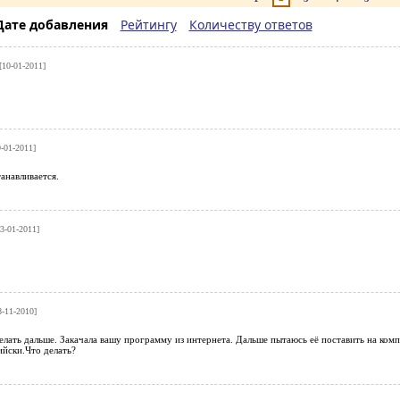
Дате добавления
Рейтингу
Количеству ответов
[10-01-2011]
-01-2011]
танавливается.
3-01-2011]
-11-2010]
елать дальше. Закачала вашу программу из интернета. Дальше пытаюсь её поставить на компью
ийски.Что делать?