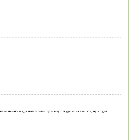
алил но ненаю как))я потом напишу ссылу откуда мона скачать, ну я туда