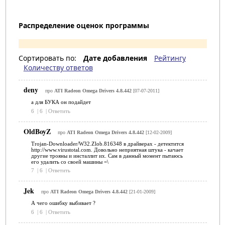
Распределение оценок программы
Сортировать по:
Дате добавления
Рейтингу
Количеству ответов
deny
про
ATI Radeon Omega Drivers 4.8.442
[07-07-2011]
а для БУКА он подайдет
6
|
6
|
Ответить
OldBoyZ
про
ATI Radeon Omega Drivers 4.8.442
[12-02-2009]
Trojan-Downloader/W32.Zlob.816348 в драйверах - детектится
http://www.virustotal.com. Довольно неприятная штука - качает
другие трояны и инсталлит их. Сам в данный момент пытаюсь
его удалить со своей машины =\
7
|
6
|
Ответить
Jek
про
ATI Radeon Omega Drivers 4.8.442
[21-01-2009]
А чего ошибку выбивает ?
6
|
6
|
Ответить