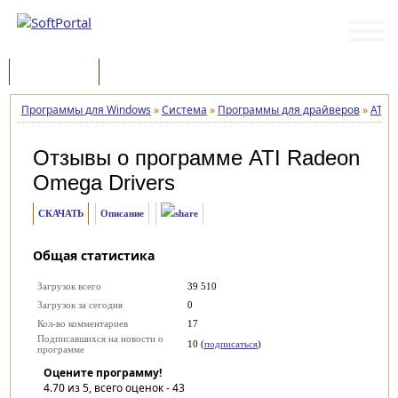
Программы
Статьи
Программы для Windows
»
Система
»
Программы для драйверов
»
ATI 
Отзывы о программе
ATI Radeon
Omega Drivers
СКАЧАТЬ
Описание
Общая статистика
Загрузок всего
39 510
Загрузок за сегодня
0
Кол-во комментариев
17
Подписавшихся на новости о
10 (
подписаться
)
программе
Оцените программу!
4.70
из 5, всего оценок -
43