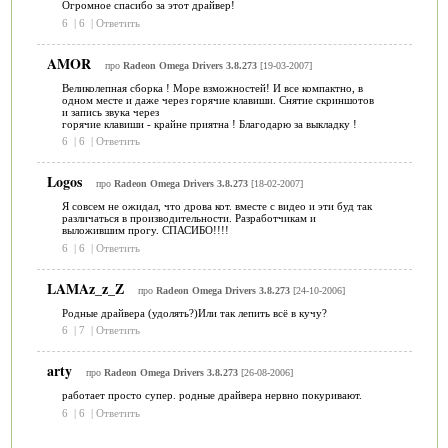
Огромное спасибо за этот драйвер!
6
|
6
|
Ответить
AMOR
про
Radeon Omega Drivers 3.8.273
[19-03-2007]
Великолепная сборка ! Море взможностей! И все компактно, в
одном месте и даже через горячие клавиши. Снятие скриншотов
и запись звука через
горячие клавиши - крайне приятна ! Благодарю за выкладку !
6
|
6
|
Ответить
Logos
про
Radeon Omega Drivers 3.8.273
[18-02-2007]
Я совсем не ожидал, что дрова кот. вместе с видео и эти буд так
различаться в производительности. Разработчикам и
выложившим прогу. СПАСИБО!!!!
6
|
6
|
Ответить
LAMAz_z_Z
про
Radeon Omega Drivers 3.8.273
[24-10-2006]
Родные драйвера (удолять?)Или так лепить всё в кучу?
6
|
7
|
Ответить
arty
про
Radeon Omega Drivers 3.8.273
[26-08-2006]
работает просто супер. родные драйвера нервно покуривают.
6
|
6
|
Ответить