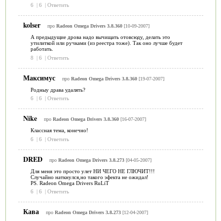
6
|
6
|
Ответить
kolser
про
Radeon Omega Drivers 3.8.360
[10-09-2007]
А предыдущие дрова надо вычищать отовсюду, делать это
утилиткой или ручками (из реестра тоже). Так оно лучше будет
работать.
8
|
6
|
Ответить
Максимус
про
Radeon Omega Drivers 3.8.360
[19-07-2007]
Родныу драва удалять?
6
|
6
|
Ответить
Nike
про
Radeon Omega Drivers 3.8.360
[16-07-2007]
Классная тема, конечно!
6
|
6
|
Ответить
DRED
про
Radeon Omega Drivers 3.8.273
[04-05-2007]
Для меня это просто улет НИ ЧЕГО НЕ ГЛЮЧИТ!!!
Случайно наткнулся,но такого эфекта не ожидал!
PS. Radeon Omega Drivers RuLiT
6
|
6
|
Ответить
Кава
про
Radeon Omega Drivers 3.8.273
[12-04-2007]