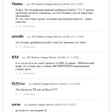
Maniac
про
ATI Radeon Omega Drivers 4.8.442
[16-01-2009]
Туфта. Это модифицированный драйверы Catalyst 7.12. У автора
проблемы личного характера, он уже больше года не выпускает
обновления.
То что чем старее дрова чем выше производительность - давно
известно.
6
|
6
|
Ответить
mixaills
про
ATI Radeon Omega Drivers 4.8.442
[24-11-2008]
это лучшие драйвера,спасибо тому кто выложил эту тему!
6
|
7
|
Ответить
RX8
про
ATI Radeon Omega Drivers 4.8.442
[11-11-2008]
я со стула 4уть не упал! прирост в 2006 3д марке - 900попугаев!
вещь! это только при условии АБСОЛЮТНОГО выкашивания
старых дров..
7
|
6
|
Ответить
DjTyGer
про
Radeon Omega Drivers 3.8.421
[22-09-2008]
Эти Дрова на XP или на Висту????
6
|
7
|
Ответить
васек
про
Radeon Omega Drivers 3.8.413
[08-10-2007]
да полутче чем родняк=))