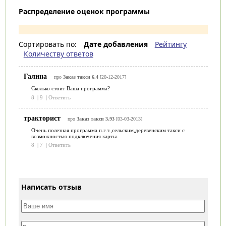
Распределение оценок программы
Сортировать по:
Дате добавления
Рейтингу
Количеству ответов
Галина
про
Заказ такси 6.4
[20-12-2017]
Сколько стоит Ваша программа?
8
|
9
|
Ответить
тракторист
про
Заказ такси 3.93
[03-03-2013]
Очень полезная программа п.г.т.,сельским,деревенским такси с
возможностью подключения карты.
8
|
7
|
Ответить
Написать отзыв