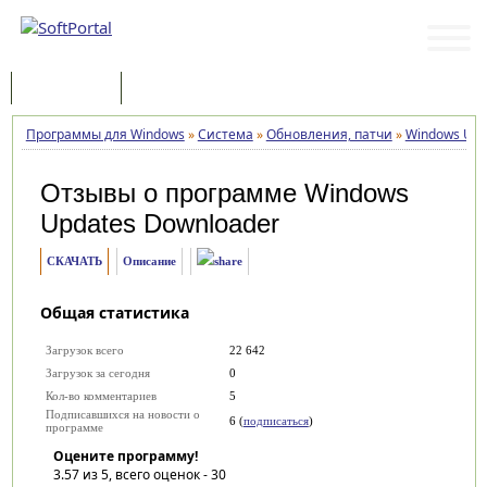
Программы
Статьи
Программы для Windows
»
Система
»
Обновления, патчи
»
Windows Upd
Отзывы о программе
Windows
Updates Downloader
СКАЧАТЬ
Описание
Общая статистика
Загрузок всего
22 642
Загрузок за сегодня
0
Кол-во комментариев
5
Подписавшихся на новости о
6 (
подписаться
)
программе
Оцените программу!
3.57
из 5, всего оценок -
30