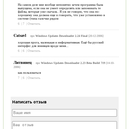
На самом деле мне вообще непонятно зачем программа была
выпущена, если она не умеет определять или запоминать те
файлы, которые уже скачала.. Я уж не говорю, что она по-
хорошему она должна еще и говорить, что уже установлено в
системе (типа галочки рядом
6
|
7
|
Ответить
Catsavl
про
Windows Updates Downloader 2.24 Final
[20-12-2006]
хорошая прога, маленькая и информативная. Ещё бы русский
интерфес для ленивцев вроде меня...
6
|
6
|
Ответить
Литвинец
про
Windows Updates Downloader 2.23 Beta Build 719
[14-10-
2006]
как пользоваться
7
|
6
|
Ответить
Написать отзыв