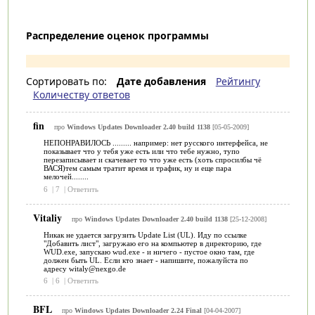
Распределение оценок программы
Сортировать по:
Дате добавления
Рейтингу
Количеству ответов
fin
про
Windows Updates Downloader 2.40 build 1138
[05-05-2009]
НЕПОНРАВИЛОСЬ ......... например: нет русского интерфейса, не
показывает что у тебя уже есть или что тебе нужно, тупо
перезаписывает и скачевает то что уже есть (хоть спросилбы чё
ВАСЯ)тем самым тратит время и трафик, ну и еще пара
мелочей........
6
|
7
|
Ответить
Vitaliy
про
Windows Updates Downloader 2.40 build 1138
[25-12-2008]
Никак не удается загрузить Update List (UL). Иду по ссылке
"Добавить лист", загружаю его на компьютер в директорию, где
WUD.exe, запускаю wud.exe - и ничего - пустое окно там, где
должен быть UL. Если кто знает - напишите, пожалуйста по
адресу witaly@nexgo.de
6
|
6
|
Ответить
BFL
про
Windows Updates Downloader 2.24 Final
[04-04-2007]