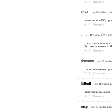
6
|
7
|
Ответить
арка
про
IP Sniffer 1.99
великолепное ПО, прос
6
|
7
|
Ответить
-
про
IP Sniffer 1.99.1.0
[2
Ничего себе простая!
Тут как-то можно ICM
6
|
6
|
Ответить
Филипп
про
IP Sniffer
Народ мне нужна прога
7
|
11
|
Ответить
litlbull
про
IP Sniffer 1
отличная вещь. жалко,
6
|
8
|
Ответить
raxp
про
IP Sniffer 1.98