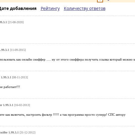
Дате добавления
Рейтингу
Количеству ответов
99.3.1
[21-08-2020]
1.99.3.1
[11-09-2015]
ользовать как онлайн сниффер ..... ну от этого сниффера получить ссылка который можно ка
 1.99.3.1
[08-11-2013]
не работает!!!
er 1.99.3.1
[16-02-2013]
те как включить, настроить фильтр !!!!! а так программа просто суперр! СПС автору
niffer 1.99.3.1
[31-12-2012]