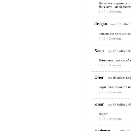
Ну вы млин даете, icq
Не знаете - не берите
6
|
7
|
Ответить
dragon
про
IP Sniffer 1
пацаны научите аси вз
7
|
7
|
Ответить
Xaan
про
IP Sniffer 1.9
Помогите плиз как ей 
7
|
8
|
Ответить
Олег
про
IP Sniffer 1.98
люди плиз помогите не
6
|
8
|
Ответить
kosar
про
IP Sniffer 1.9
supper
6
|
6
|
Ответить
Andruxa