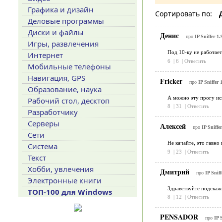
Графика и дизайн
Сортировать по:
Деловые программы
Диски и файлы
Денис
про
IP Sniffer 1.
Игры, развлечения
Под 10-ку не работает
Интернет
6
|
6
|
Ответить
Мобильные телефоны
Навигация, GPS
Fricker
про
IP Sniffer 
Образование, наука
А можно эту прогу исп
Рабочий стол, десктоп
8
|
31
|
Ответить
Разработчику
Серверы
Алексей
про
IP Sniffer
Сети
Не качайте, это гавно 
Система
9
|
23
|
Ответить
Текст
Хобби, увлечения
Дмитрий
про
IP Sniff
Электронные книги
Здравствуйте подскажи
ТОП-100 для Windows
8
|
12
|
Ответить
PENSADOR
про
IP S