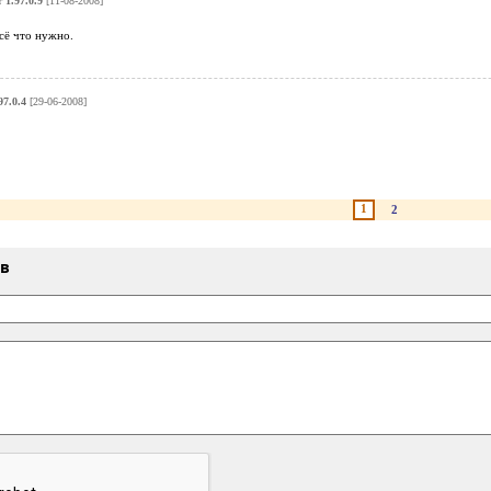
r 1.97.0.9
[11-08-2008]
сё что нужно.
97.0.4
[29-06-2008]
1
2
ыв