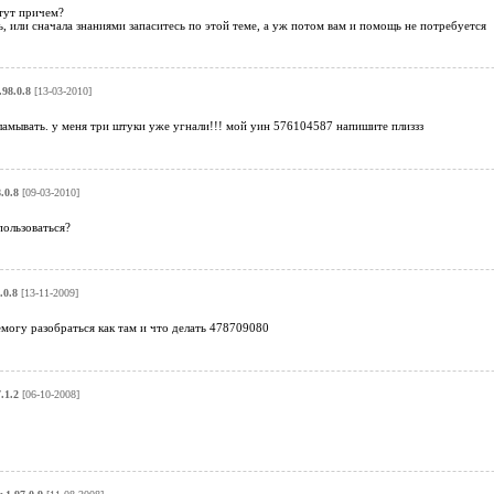
 тут причем?
сь, или сначала знаниями запаситесь по этой теме, а уж потом вам и помощь не потребуется
.98.0.8
[13-03-2010]
ламывать. у меня три штуки уже угнали!!! мой уин 576104587 напишите плиззз
8.0.8
[09-03-2010]
пользоваться?
.0.8
[13-11-2009]
могу разобраться как там и что делать 478709080
7.1.2
[06-10-2008]