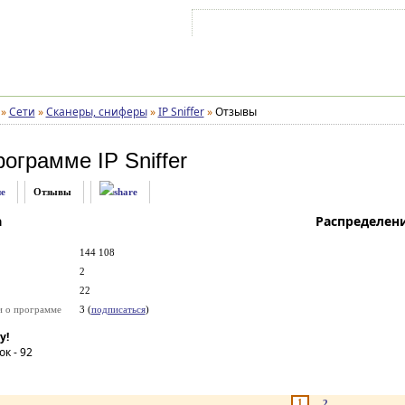
Войти на аккаунт
Зарегистрироваться
»
Сети
»
Сканеры, сниферы
»
IP Sniffer
»
Отзывы
рограмме
IP Sniffer
е
Отзывы
а
Распределен
144 108
2
22
и о программе
3 (
подписаться
)
у!
ок -
92
1
2