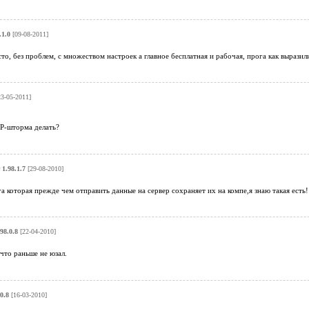
.1.0
[09-08-2011]
то, без проблем, с множеством настроек а главное бесплатная и рабочая, прога как выразил
3-05-2011]
P-шторма делать?
 1.98.1.7
[29-08-2010]
 которая прежде чем отправить данные на сервер сохраняет их на компе,я знаю такая есть!
.98.0.8
[22-04-2010]
 что раньше не юзал.
.0.8
[16-03-2010]