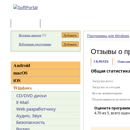
Программы
Статьи
Корзина закачек
(
0
)
Программы для Windows
Избранные программы
Отзывы о п
Категории
СКАЧАТЬ
Описани
Android
Общая статистик
macOS
iOS
Загрузок всего
Windows
Загрузок за сегодня
Кол-во комментариев
CD/DVD диски
Подписавшихся на новост
E-Mail
Оцените программ
Web разработчику
4.70
из 5, всего оцен
Аудио, Звук
Безопасность
Видео