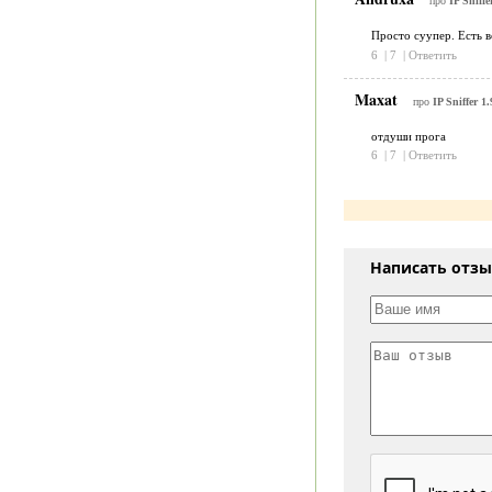
про
IP Sniffe
Просто суупер. Есть в
6
|
7
|
Ответить
Maxat
про
IP Sniffer 1.
отдуши прога
6
|
7
|
Ответить
Написать отз