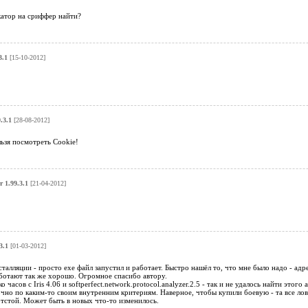
катор на сриффер найти?
3.1
[15-10-2012]
9.3.1
[28-08-2012]
ьзя посмотреть Cookie!
r 1.99.3.1
[21-04-2012]
3.1
[01-03-2012]
сталляции - просто ехе файл запустил и работает. Быстро нашёл то, что мне было надо - а
ботают так же хорошо. Огромное спасибо автору.
о часов с Iris 4.06 и softperfect.network.protocol.analyzer.2.5 - так и не удалось найти это
очно по каким-то своим внутренним критериям. Наверное, чтобы купили боевую - та все лов
тстой. Может быть в новых что-то изменилось.