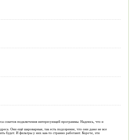
дреса сокетов подключения интересующей программы. Надеюсь, что и
го адреса. Они ещё шароварные, так есть подозрение, что они даже не все
ить будет. И фильтры у них как-то странно работают. Короче, эти