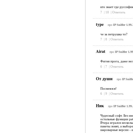
кто знает где руссифи
7
|
18
|
Ответить
type
про
IP Sniffer 1.99.
че за петрушка то?
7
|
8
|
Ответить
Airat
про
IP Sniffer 1.9
Фигня прога, даже нел
6
|
7
|
Ответить
От души
про
IP Sniffe
Посмеялся!
6
|
9
|
Ответить
Ник
про
IP Sniffer 1.99.
Чудесный софт. Без ин
остальные функции ра
Вчера игрался нескольк
пакеты ловят, а выбор
шароварные версии - о