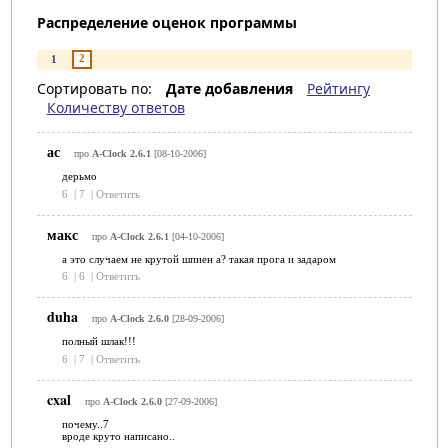
Распределение оценок программы
2
1
Сортировать по:
Дате добавления
Рейтингу
Количеству ответов
ас
про
A-Clock 2.6.1
[08-10-2006]
дерьмо
6
|
7
|
Ответить
макс
про
A-Clock 2.6.1
[04-10-2006]
а это случаем не крутой шпиен а? такая прога и задаром
6
|
6
|
Ответить
duha
про
A-Clock 2.6.0
[28-09-2006]
полный шлак!!!
6
|
7
|
Ответить
cxal
про
A-Clock 2.6.0
[27-09-2006]
почему..7
вроде круто написано..