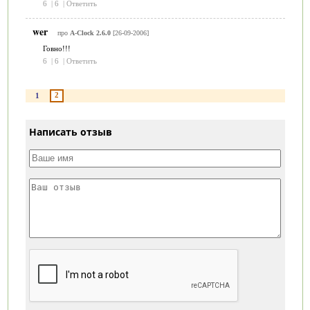
6
|
6
|
Ответить
wer
про
A-Clock 2.6.0
[26-09-2006]
Говно!!!
6
|
6
|
Ответить
2
1
Написать отзыв