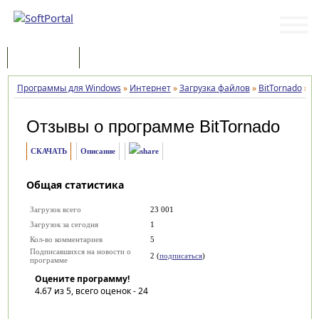
Программы
Статьи
Программы для Windows
»
Интернет
»
Загрузка файлов
»
BitTornado
»
О
Отзывы о программе
BitTornado
СКАЧАТЬ
Описание
Общая статистика
Загрузок всего
23 001
Загрузок за сегодня
1
Кол-во комментариев
5
Подписавшихся на новости о
2 (
подписаться
)
программе
Оцените программу!
4.67
из 5, всего оценок -
24