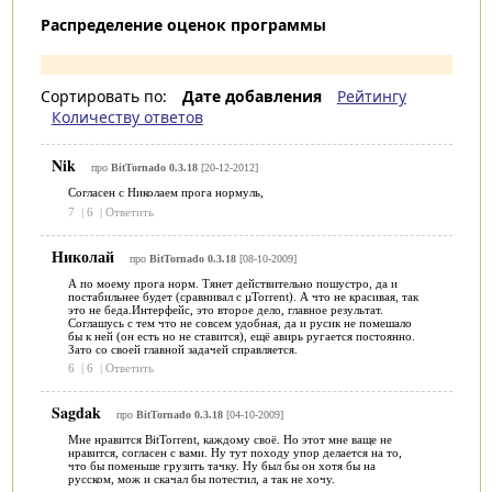
Распределение оценок программы
Сортировать по:
Дате добавления
Рейтингу
Количеству ответов
Nik
про
BitTornado 0.3.18
[20-12-2012]
Согласен с Николаем прога нормуль,
7
|
6
|
Ответить
Николай
про
BitTornado 0.3.18
[08-10-2009]
А по моему прога норм. Тянет действительно пошустро, да и
постабильнее будет (сравнивал с µTorrent). А что не красивая, так
это не беда.Интерфейс, это второе дело, главное результат.
Соглашусь с тем что не совсем удобная, да и русик не помешало
бы к ней (он есть но не ставится), ещё авирь ругается постоянно.
Зато со своей главной задачей справляется.
6
|
6
|
Ответить
Sagdak
про
BitTornado 0.3.18
[04-10-2009]
Мне нравится BitTorrent, каждому своё. Но этот мне ваще не
нравится, согласен с вами. Ну тут походу упор делается на то,
что бы поменьше грузить тачку. Ну был бы он хотя бы на
русском, мож и скачал бы потестил, а так не хочу.