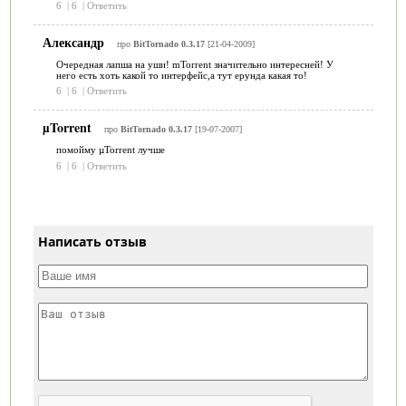
6
|
6
|
Ответить
Александр
про
BitTornado 0.3.17
[21-04-2009]
Очередная лапша на уши! mTorrent значительно интересней! У
него есть хоть какой то интерфейс,а тут ерунда какая то!
6
|
6
|
Ответить
µTorrent
про
BitTornado 0.3.17
[19-07-2007]
помойму µTorrent лучше
6
|
6
|
Ответить
Написать отзыв